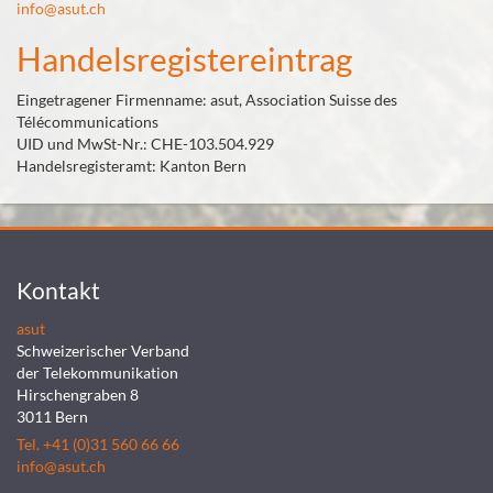
info@asut.ch
Handelsregistereintrag
Eingetragener Firmenname: asut, Association Suisse des
Télécommunications
UID und MwSt-Nr.: CHE-103.504.929
Handelsregisteramt: Kanton Bern
Kontakt
asut
Schweizerischer Verband
der Telekommunikation
Hirschengraben 8
3011 Bern
Tel. +41 (0)31 560 66 66
info@asut.ch