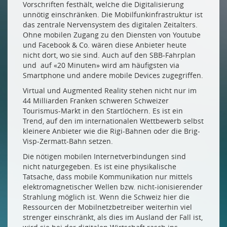
Vorschriften festhält, welche die Digitalisierung
Drucken
unnötig einschränken. Die Mobilfunkinfrastruktur ist
Impressum
das zentrale Nervensystem des digitalen Zeitalters.
Ohne mobilen Zugang zu den Diensten von Youtube
und Facebook & Co. wären diese Anbieter heute
nicht dort, wo sie sind. Auch auf den SBB-Fahrplan
und auf «20 Minuten» wird am häufigsten via
Smartphone und andere mobile Devices zugegriffen.
Virtual und Augmented Reality stehen nicht nur im
44 Milliarden Franken schweren Schweizer
Tourismus-Markt in den Startlöchern. Es ist ein
Trend, auf den im internationalen Wettbewerb selbst
kleinere Anbieter wie die Rigi-Bahnen oder die Brig-
Visp-Zermatt-Bahn setzen.
Die nötigen mobilen Internetverbindungen sind
nicht naturgegeben. Es ist eine physikalische
Tatsache, dass mobile Kommunikation nur mittels
elektromagnetischer Wellen bzw. nicht-ionisierender
Strahlung möglich ist. Wenn die Schweiz hier die
Ressourcen der Mobilnetzbetreiber weiterhin viel
strenger einschränkt, als dies im Ausland der Fall ist,