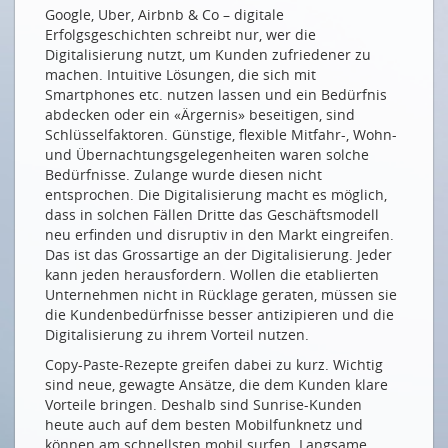
Google, Uber, Airbnb & Co – digitale
Petra Gössi: Une opportunité que nous devrions
Erfolgsgeschichten schreibt nur, wer die
saisir
Digitalisierung nutzt, um Kunden zufriedener zu
machen. Intuitive Lösungen, die sich mit
43. ASUT-SEMINAR
Smartphones etc. nutzen lassen und ein Bedürfnis
abdecken oder ein «Ärgernis» beseitigen, sind
Peter Grütter: Das erste und das letzte Wort
Schlüsselfaktoren. Günstige, flexible Mitfahr-, Wohn-
Und der erste Swiss Telecommunication Award geht
und Übernachtungsgelegenheiten waren solche
an...
Bedürfnisse. Zulange wurde diesen nicht
entsprochen. Die Digitalisierung macht es möglich,
Fotoalbum
dass in solchen Fällen Dritte das Geschäftsmodell
DER MENSCH IM AUGE DES STURMS
neu erfinden und disruptiv in den Markt eingreifen.
Das ist das Grossartige an der Digitalisierung. Jeder
Alain Dehaze: So arbeiten wir morgen
kann jeden herausfordern. Wollen die etablierten
Unternehmen nicht in Rücklage geraten, müssen sie
Hansueli Loosli: Das Beste beider Welten
die Kundenbedürfnisse besser antizipieren und die
Patrick Gisel: Vernetzt und doch ganz nah
Digitalisierung zu ihrem Vorteil nutzen.
SICHERHEIT IN DER DIGITALEN WELT
Copy-Paste-Rezepte greifen dabei zu kurz. Wichtig
sind neue, gewagte Ansätze, die dem Kunden klare
Guy Parmelin: Der Mensch im Zentrum der
Vorteile bringen. Deshalb sind Sunrise-Kunden
sicherheitsrelevanten Herausforderungen
heute auch auf dem besten Mobilfunknetz und
können am schnellsten mobil surfen. Langsame
David Francis: Don't blame the guy in the IT