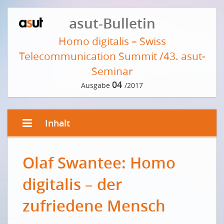
asut-Bulletin
Homo digitalis – Swiss
Telecommunication Summit /43. asut-
Seminar
04
Ausgabe
/2017
Inhalt
EDITORIAL
Olaf Swantee: Homo
Olaf Swantee: Homo digitalis – der zufriedene
Mensch
digitalis – der
Olaf Swantee:Homo digitalis – l’homme satisfait
zufriedene Mensch
INTERVIEW
Petra Gössi: Diese Chance sollten wir nutzen