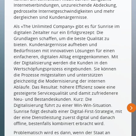
Internetverbindungen, unzureichende Abdeckung,
department!
gedrosselte Internetgeschwindigkeiten und mehr
WER SETZT DEN RAHMEN?
dergleichen sind Kundenärgernisse.
Als «The Unlimited Company» gibt es für Sunrise im
Philipp Metzger: Staat und Politik können nicht
digitalen Zeitalter nur ein Erfolgsrezept: Die
abseits stehen
Grundlagen schaffen, um die beste Qualität zu
Was macht die Digitalsierung menschenverträglich?
bieten. Kundenärgernisse aufheben und
Zwei Streitgespräche
Bedürfnissen mit innovativen Lösungen für einen
einfacheren, digitalen Alltag entgegenkommen. Mit
VOM HOMO DIGITALIS ZUM CYBORG?
der Digitalisierung werden die Kunden in den
Wertschöpfungsprozess eingebunden. Sie können
Ludwig Hasler: Besser als die Maschine ist der
die Prozesse mitgestalten und unterstützen
Mensch nur als Mensch
gleichzeitig die Modernisierung der internen
Stephan Sigrist: Brain on, computer off
Abläufe. Das Resultat: höhere Effizienz sowie eine
gesteigerte Servicequalität und damit zufriedenere
Ausblick: Wir, nur viel viel besser
Neu- und Bestandeskunden. Kurz: Die
WIE DIGITAL IST DIE SCHWEIZ WIRKLICH?
Digitalisierung führt zu einer Win-Win-Situation.
Sunrise folgt deshalb einer Digital-First-Strategie, mit
Publikumsumfrage
der eine Dienstleistung zuerst digital und danach
offline, bestenfalls kombiniert erbracht wird.
digital.swiss: Die digitale Schweiz unter der Lupe
Problematisch wird es dann, wenn der Staat an