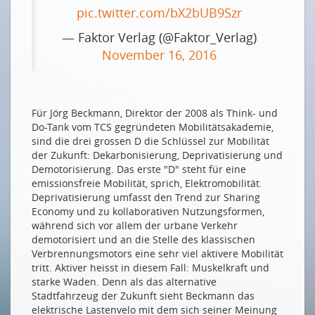
Die Verkehrswende gelingt nur vernetzt
pic.twitter.com/bX2bUB9Szr
Für neue Ideen offen wie nie zuvor
— Faktor Verlag (@Faktor_Verlag)
Elektrisch und kollaborativ in die Zukunft
November 16, 2016
Der Kampf um die Kundenschnittstelle hat
begonnen
Die Politik muss ihre Scheuklappen ablegen
Für Jörg Beckmann, Direktor der 2008 als Think- und
Do-Tank vom TCS gegründeten Mobilitätsakademie,
Wird Mobility as a Service die Welt verändern?
sind die drei grossen D die Schlüssel zur Mobilität
So bequem geht ÖV heute
der Zukunft: Dekarbonisierung, Deprivatisierung und
Demotorisierung. Das erste "D" steht für eine
Big Data fährt mit
emissionsfreie Mobilität, sprich, Elektromobilität.
Der Smart Shuttle hat noch viel zu lernen
Deprivatisierung umfasst den Trend zur Sharing
Economy und zu kollaborativen Nutzungsformen,
Der Weg zur intermodalen Mobilität
während sich vor allem der urbane Verkehr
demotorisiert und an die Stelle des klassischen
PUBLIKUMSUMFRAGE
Verbrennungsmotors eine sehr viel aktivere Mobilität
Und wie hast du's mit der Mobilität?
tritt. Aktiver heisst in diesem Fall: Muskelkraft und
starke Waden. Denn als das alternative
FOTOALBUM
Stadtfahrzeug der Zukunft sieht Beckmann das
elektrische Lastenvelo mit dem sich seiner Meinung
Impressionen