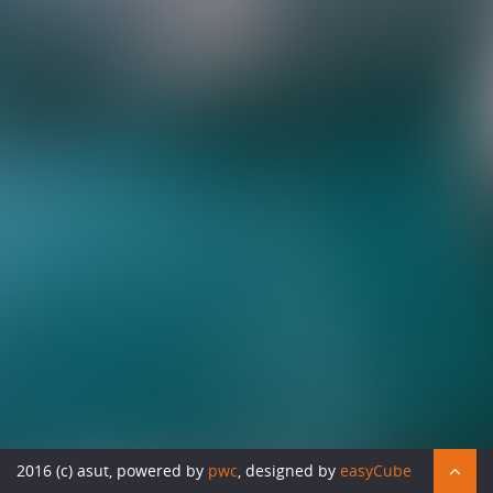
Die Verkehrswende gelingt nur vernetzt
Für neue Ideen offen wie nie zuvor
Elektrisch und kollaborativ in die Zukunft
Der Kampf um die Kundenschnittstelle hat
begonnen
Die Politik muss ihre Scheuklappen ablegen
Wird Mobility as a Service die Welt verändern?
So bequem geht ÖV heute
Big Data fährt mit
Der Smart Shuttle hat noch viel zu lernen
Der Weg zur intermodalen Mobilität
PUBLIKUMSUMFRAGE
Und wie hast du's mit der Mobilität?
FOTOALBUM
2016 (c) asut, powered by
pwc
, designed by
easyCube
Impressionen