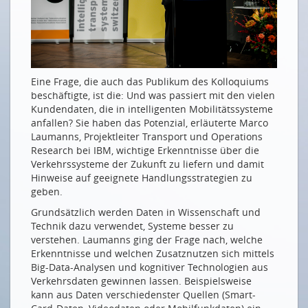
Die Verkehrswende gelingt nur vernetzt
Für neue Ideen offen wie nie zuvor
Elektrisch und kollaborativ in die Zukunft
Der Kampf um die Kundenschnittstelle hat
Eine Frage, die auch das Publikum des Kolloquiums
begonnen
beschäftigte, ist die: Und was passiert mit den vielen
Die Politik muss ihre Scheuklappen ablegen
Kundendaten, die in intelligenten Mobilitätssysteme
anfallen? Sie haben das Potenzial, erläuterte Marco
Wird Mobility as a Service die Welt verändern?
Laumanns, Projektleiter Transport und Operations
So bequem geht ÖV heute
Research bei IBM, wichtige Erkenntnisse über die
Verkehrssysteme der Zukunft zu liefern und damit
Big Data fährt mit
Hinweise auf geeignete Handlungsstrategien zu
Der Smart Shuttle hat noch viel zu lernen
geben.
Der Weg zur intermodalen Mobilität
Grundsätzlich werden Daten in Wissenschaft und
Technik dazu verwendet, Systeme besser zu
PUBLIKUMSUMFRAGE
verstehen. Laumanns ging der Frage nach, welche
Erkenntnisse und welchen Zusatznutzen sich mittels
Und wie hast du's mit der Mobilität?
Big-Data-Analysen und kognitiver Technologien aus
Verkehrsdaten gewinnen lassen. Beispielsweise
FOTOALBUM
kann aus Daten verschiedenster Quellen (Smart-
Impressionen