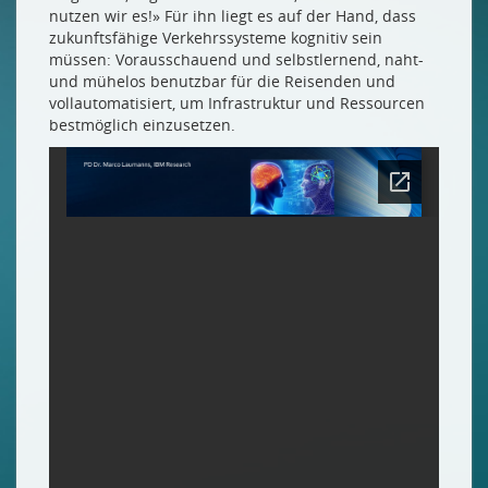
nutzen wir es!» Für ihn liegt es auf der Hand, dass
zukunftsfähige Verkehrssysteme kognitiv sein
müssen: Vorausschauend und selbstlernend, naht-
und mühelos benutzbar für die Reisenden und
vollautomatisiert, um Infrastruktur und Ressourcen
bestmöglich einzusetzen.