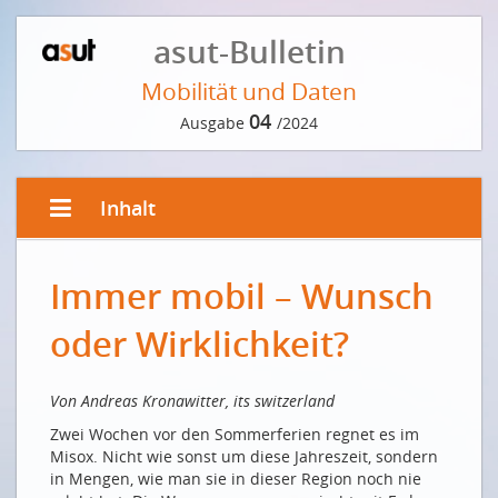
asut-Bulletin
Mobilität und Daten
04
Ausgabe
/2024
Inhalt
EDITORIAL
Immer mobil – Wunsch
Immer mobil – Wunsch oder Wirklichkeit?
Toujours mobile - souhait ou réalité ?
oder Wirklichkeit?
VORWORT DER REDAKTION
Von Andreas Kronawitter, its switzerland
Mobil sein, mobil bleiben
Zwei Wochen vor den Sommerferien regnet es im
INTERVIEW MIT PETER GRÜTTER
Misox. Nicht wie sonst um diese Jahreszeit, sondern
in Mengen, wie man sie in dieser Region noch nie
Daten für die Mobilität der Zukunft