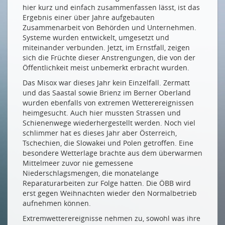
hier kurz und einfach zusammenfassen lässt, ist das
SMART ENERGY PARTY
Ergebnis einer über Jahre aufgebauten
Zusammenarbeit von Behörden und Unternehmen.
Networking im Zeichen der Energie
Systeme wurden entwickelt, umgesetzt und
NEUE MITGLIEDER
miteinander verbunden. Jetzt, im Ernstfall, zeigen
sich die Früchte dieser Anstrengungen, die von der
Tietoevry Austria GmbH
Öffentlichkeit meist unbemerkt erbracht wurden.
Das Misox war dieses Jahr kein Einzelfall. Zermatt
Drucken
und das Saastal sowie Brienz im Berner Oberland
Impressum
wurden ebenfalls von extremen Wetterereignissen
heimgesucht. Auch hier mussten Strassen und
Schienenwege wiederhergestellt werden. Noch viel
schlimmer hat es dieses Jahr aber Österreich,
Tschechien, die Slowakei und Polen getroffen. Eine
besondere Wetterlage brachte aus dem überwarmen
Mittelmeer zuvor nie gemessene
Niederschlagsmengen, die monatelange
Reparaturarbeiten zur Folge hatten. Die ÖBB wird
erst gegen Weihnachten wieder den Normalbetrieb
aufnehmen können.
Extremwetterereignisse nehmen zu, sowohl was ihre