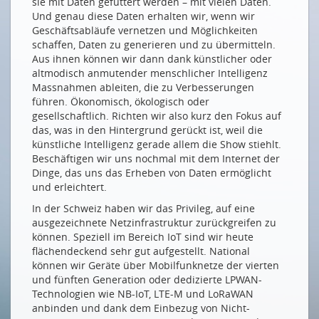
sie mit Daten gefüttert werden – mit vielen Daten.
Et la sécurité dans tout cela?
Und genau diese Daten erhalten wir, wenn wir
Geschäftsabläufe vernetzen und Möglichkeiten
WACHSTUMSFAKTOREN
schaffen, Daten zu generieren und zu übermitteln.
Aus ihnen können wir dann dank künstlicher oder
IoT-Ökosysteme brauchen Sicherheit
altmodisch anmutender menschlicher Intelligenz
Wettbewerb im Zeitalter von Künstlicher Intelligenz
Massnahmen ableiten, die zu Verbesserungen
führen. Ökonomisch, ökologisch oder
Netzwerke für das IoT der Zukunft
gesellschaftlich. Richten wir also kurz den Fokus auf
IOT-USE-CASES MIT ZUKUNFTSPOTENZIAL
das, was in den Hintergrund gerückt ist, weil die
künstliche Intelligenz gerade allem die Show stiehlt.
IoT auf hoher See
Beschäftigen wir uns nochmal mit dem Internet der
Dinge, das uns das Erheben von Daten ermöglicht
Dem teleoperierten Fahren gehört die Zukunft
und erleichtert.
Dieser Sprachassistent sorgt sich um Ihre
In der Schweiz haben wir das Privileg, auf eine
Privatsphäre
ausgezeichnete Netzinfrastruktur zurückgreifen zu
Leisere Trams: Lärmreduktion durch IoT-Sensoren
können. Speziell im Bereich IoT sind wir heute
und KI-gestützte Konditionierung
flächendeckend sehr gut aufgestellt. National
können wir Geräte über Mobilfunknetze der vierten
Drohnenvermessung von Flugsicherungsanlagen
und fünften Generation oder dedizierte LPWAN-
Millionen von Datenpunkten pro Tag: Der Smart
Technologien wie NB-IoT, LTE-M und LoRaWAN
Meter Data Hub der EKZ
anbinden und dank dem Einbezug von Nicht-