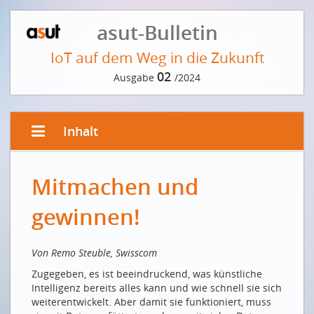
asut-Bulletin
IoT auf dem Weg in die Zukunft
02
Ausgabe
/2024
Inhalt
EDITORIAL VON REMO STEUBLE
Mitmachen und
Mitmachen und gewinnen!
Le voyage attend - mettons-nous en route !
gewinnen!
VORWORT DER REDAKTION
Von Remo Steuble, Swisscom
Die Zeichen stehen gut
Zugegeben, es ist beeindruckend, was künstliche
INTERVIEW MIT RENÉ PAWLITZEK
Intelligenz bereits alles kann und wie schnell sie sich
weiterentwickelt. Aber damit sie funktioniert, muss
Aber ist es auch sicher?