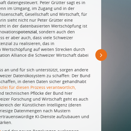
ft datengesteuert. Peter Grütter sagt es in
Denn im Umgang, im Zugang und in der
ssenschaft, Gesellschaft und Wirtschaft, für
n sieht nicht nur Peter Grütter eine
ieht in der datenbasierten Wertschöpfung ist
novations
potenzial
, sondern auch den
iss er aber auch, dass viele Schweizer
zial zu realisieren, das in
n Wertschöpfung auf weiten Strecken durch
tion Alliance die Schweizer Wirtschaft dabei
 an und für sich unterstützt, sorgen andere
weizer Datenökosystem zu schaffen: Der Bund
schaffen, in denen Daten sicher gehandhabt
zlei für diesen Prozess verantwortlich,
und technischen Pflöcke der Bund hier
izer Forschung und Wirtschaft geht es auch
Bereich der Künstlichen Intelligenz (deren
ht, riesige Datenmengen nach Mustern
 vertrauenswürdige KI-Dienste aufzubauen und
tärken.