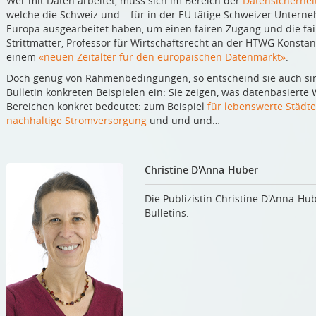
Wer mit Daten arbeitet, muss sich im Bereich der
Datensicherhei
welche die Schweiz und – für in der EU tätige Schweizer Unter
Europa ausgearbeitet haben, um einen fairen Zugang und die fa
Strittmatter, Professor für Wirtschaftsrecht an der HTWG Konst
einem
«neuen Zeitalter für den europäischen Datenmarkt»
.
Doch genug von Rahmenbedingungen, so entscheind sie auch sin
Bulletin konkreten Beispielen ein: Sie zeigen, was datenbasiert
Bereichen konkret bedeutet: zum Beispiel
für lebenswerte Städte
nachhaltige Stromversorgung
und und und…
Christine D'Anna-Huber
Die Publizistin Christine D'Anna-Hub
Bulletins.