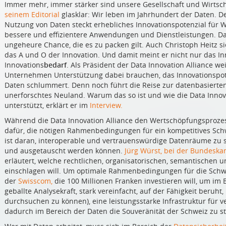
Immer mehr, immer stärker sind unsere Gesellschaft und Wirtscha
seinem Editorial
glasklar: Wir leben im Jahrhundert der Daten. 
Nutzung von Daten steckt erhebliches Innovationspotenzial für Wi
bessere und effizientere Anwendungen und Dienstleistungen. Dari
ungeheure Chance, die es zu packen gilt. Auch Christoph Heitz s
das A und O der Innovation. Und damit meint er nicht nur das In
Innovations
bedarf
. Als Präsident der Data Innovation Alliance we
Unternehmen Unterstützung dabei brauchen, das Innovationspoten
Daten schlummert. Denn noch führt die Reise zur datenbasierte
unerforschtes Neuland. Warum das so ist und wie die Data Innova
unterstützt, erklärt er im
Interview.
Während die Data Innovation Alliance den Wertschöpfungsprozess
dafür, die nötigen Rahmenbedingungen für ein kompetitives Sch
ist daran, interoperable und vertrauenswürdige Datenräume zu 
und ausgetauscht werden können.
Jürg Würst, bei der Bundeskan
erläutert, welche rechtlichen, organisatorischen, semantischen 
einschlagen will. Um optimale Rahmenbedingungen für die Schwe
der
Swisscom,
die 100 Millionen Franken investieren will, um im 
geballte Analysekraft, stark vereinfacht, auf der Fähigkeit beru
durchsuchen zu können), eine leistungsstarke Infrastruktur für
dadurch im Bereich der Daten die Souveränität der Schweiz zu s