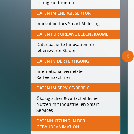
richtig zu dosieren
DATEN IM ENERGIESEKTOR
Innovation fürs Smart Metering
DATEN FÜR URBANE LEBENSRÄUME
Datenbasierte Innovation für
lebenswerte Städte
DATEN IN DER FERTIGUNG
International vernetzte
Kaffeemaschinen
DATEN IM SERVICE-BEREICH
Ökologischer & wirtschaftlicher
Nutzen mit industriellen Smart
Services
DATENNUTZUNG IN DER
GEBÄUDEANIMATION