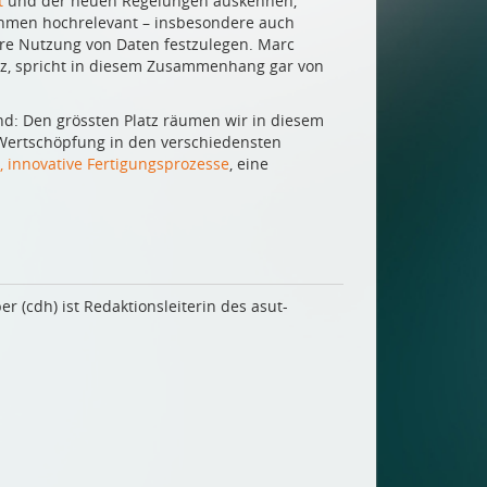
t
und der neuen Regelungen auskennen,
nehmen hochrelevant – insbesondere auch
ire Nutzung von Daten festzulegen. Marc
anz, spricht in diesem Zusammenhang gar von
d: Den grössten Platz räumen wir in diesem
e Wertschöpfung in den verschiedensten
,
innovative Fertigungsprozesse
, eine
er (cdh) ist Redaktionsleiterin des asut-