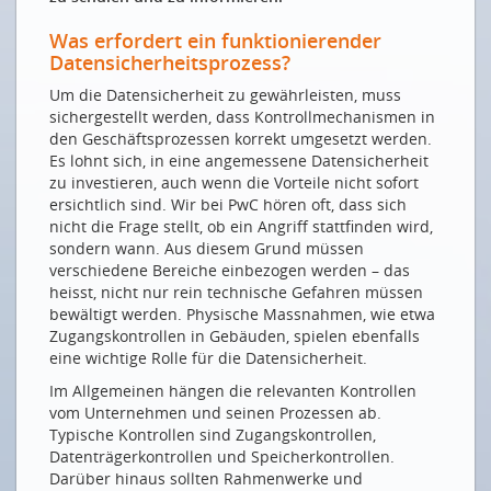
DATEN FÜR URBANE LEBENSRÄUME
Was erfordert ein funktionierender
Datenbasierte Innovation für lebenswerte Städte
Datensicherheitsprozess?
DATEN IN DER FERTIGUNG
Um die Datensicherheit zu gewährleisten, muss
sichergestellt werden, dass Kontrollmechanismen in
International vernetzte Kaffeemaschinen
den Geschäftsprozessen korrekt umgesetzt werden.
DATEN IM SERVICE-BEREICH
Es lohnt sich, in eine angemessene Datensicherheit
zu investieren, auch wenn die Vorteile nicht sofort
Ökologischer & wirtschaftlicher Nutzen mit
ersichtlich sind. Wir bei PwC hören oft, dass sich
industriellen Smart Services
nicht die Frage stellt, ob ein Angriff stattfinden wird,
sondern wann. Aus diesem Grund müssen
DATENNUTZUNG IN DER GEBÄUDEANIMATION
verschiedene Bereiche einbezogen werden – das
heisst, nicht nur rein technische Gefahren müssen
Über den Tellerrand hinausgeschaut
bewältigt werden. Physische Massnahmen, wie etwa
DATEN IN DER MOBILITÄT
Zugangskontrollen in Gebäuden, spielen ebenfalls
eine wichtige Rolle für die Datensicherheit.
Weniger allein
Im Allgemeinen hängen die relevanten Kontrollen
ICT-NETZWORKINGPARTY 2024
vom Unternehmen und seinen Prozessen ab.
Typische Kontrollen sind Zugangskontrollen,
The Best of Both Worlds
Datenträgerkontrollen und Speicherkontrollen.
Darüber hinaus sollten Rahmenwerke und