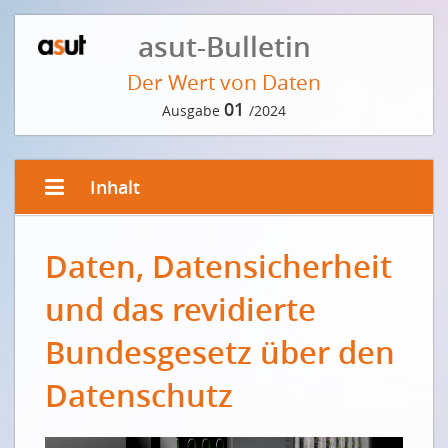
asut-Bulletin
Der Wert von Daten
01
Ausgabe
/2024
Inhalt
EDITORIAL VON PETER GRÜTTER
Daten, Datensicherheit
Wir leben im Zeitalter der Daten: Was für ein Glück!
Nous vivons à l'ère des données : Quelle chance !
und das revidierte
VORWORT DER REDAKTION
Bundesgesetz über den
Der wahre Wert von Daten
Datenschutz
INTERVIEW MIT CHRISTOPH HEITZ
Wir alle sind immer noch auf Entdeckungsreise