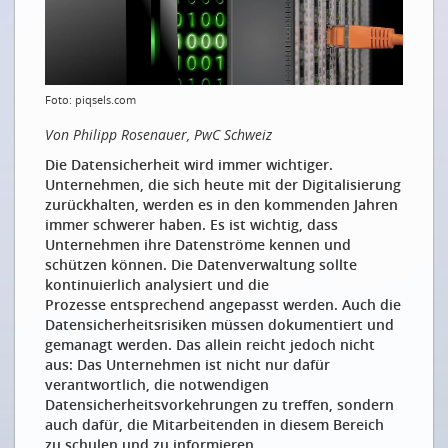
On est tous encore en voyage de découverte
EIN SCHWEIZER DATENÖKOSYSTEM
Bundesrat schafft Grundlagen für Schweizer
Foto: piqsels.com
Datenökosystem
Von Philipp Rosenauer, PwC Schweiz
Eine vertrauenswürdige AI für die Schweiz
Die Datensicherheit wird immer wichtiger.
Daten, Datensicherheit und das revidierte
Unternehmen, die sich heute mit der Digitalisierung
Bundesgesetz über den Datenschutz
zurückhalten, werden es in den kommenden Jahren
DER EUROPÄISCHE DATENMARKT
immer schwerer haben. Es ist wichtig, dass
Unternehmen ihre Datenströme kennen und
Wie sich der EU Data Act auf die Schweiz auswirkt
schützen können. Die Datenverwaltung sollte
kontinuierlich analysiert und die
DATEN IM GESUNDHEITSWESEN
Prozesse entsprechend angepasst werden. Auch die
Datensicherheitsrisiken müssen dokumentiert und
Sensorik und künstliche Intelligenz hilft, Parkinson-
gemanagt werden. Das allein reicht jedoch nicht
Medikamente richtig zu dosieren
aus: Das Unternehmen ist nicht nur dafür
DATEN IM ENERGIESEKTOR
verantwortlich, die notwendigen
Datensicherheitsvorkehrungen zu treffen, sondern
Innovation fürs Smart Metering
auch dafür, die Mitarbeitenden in diesem Bereich
zu schulen und zu informieren.