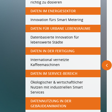
richtig zu dosieren
DATEN IM ENERGIESEKTOR
Innovation fürs Smart Metering
DATEN FÜR URBANE LEBENSRÄUME
Datenbasierte Innovation für
lebenswerte Städte
DATEN IN DER FERTIGUNG
International vernetzte
Kaffeemaschinen
DATEN IM SERVICE-BEREICH
Ökologischer & wirtschaftlicher
Nutzen mit industriellen Smart
Services
DATENNUTZUNG IN DER
GEBÄUDEANIMATION