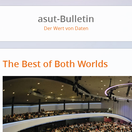
asut-Bulletin
Der Wert von Daten
The Best of Both Worlds