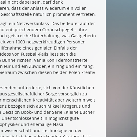
aal nicht dabei sein, darf dank
ren, dass der Anlass wiederum ein voller
Geschäftsstelle natürlich prominent vertreten.
 sagt, ein Netzwerkanlass. Das bedeutet auf der
 und entsprechendem Geräuschpegel – ihre
auch geistreiche Unterhaltung, was Gastgeberin
mkeit von 1000 netzwerkfreudigen Personen
lfenahme eines genialen Einfalls der
deos von Fussball-Fails liess sich die
Bühne richten. Vania Kohli demonstrierte
in Für und ein Zuwider, ein Ying und ein Yang.
pielraum zwischen diesen beiden Polen kreativ
esenden aufforderte, sich von der Künstlichen
 aus gesellschaftlicher Sorge vorsorglich zu
er menschlichen Kreativität aber weiterhin weit
enz bezogen sich auch Mikael Krogerus und
e Decision Book» und der Serie «Kleine Bücher
, Unentschlossenheit in möglichst gute
rophysiker und ehemalige Nasa-
umwissenschaft und -technologie an der
iner wahrlich beeindruckenden Karriere, dass