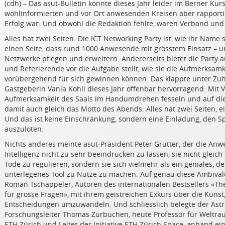
(cdh) – Das asut-Bulletin konnte dieses Jahr leider im Berner Kurs
wohlinformierten und vor Ort anwesenden Kreisen aber rapportie
Erfolg war. Und obwohl die Redaktion fehlte, waren Verband und 
Alles hat zwei Seiten: Die ICT Networking Party ist, wie ihr Name
einen Seite, dass rund 1000 Anwesende mit grösstem Einsatz –
Netzwerke pflegen und erweitern. Andererseits bietet die Party 
und Referierende vor die Aufgabe stellt, wie sie die Aufmerksa
vorübergehend für sich gewinnen können. Das klappte unter Zuhi
Gastgeberin Vania Kohli dieses Jahr offenbar hervorragend: Mit Vi
Aufmerksamkeit des Saals im Handumdrehen fesseln und auf die 
damit auch gleich das Motto des Abends: Alles hat zwei Seiten, e
Und das ist keine Einschränkung, sondern eine Einladung, den S
auszuloten.
Nichts anderes meinte asut-Präsident Peter Grütter, der die Anw
Intelligenz nicht zu sehr beeindrucken zu lassen, sie nicht gleich
Tode zu regulieren, sondern sie sich vielmehr als ein geniales, d
unterlegenes Tool zu Nutze zu machen. Auf genau diese Ambival
Roman Tschäppeler, Autoren des internationalen Bestsellers «Th
für grosse Fragen», mit ihrem geistreichen Exkurs über die Kunst
Entscheidungen umzuwandeln. Und schliesslich belegte der Ast
Forschungsleiter Thomas Zurbuchen, heute Professor für Weltra
ETH Zürich und Leiter der Initiative ETH Zürich Space, anhand e