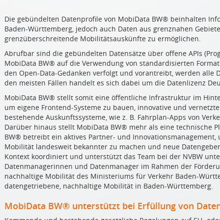
Die gebündelten Datenprofile von MobiData BW® beinhalten Inf
Baden-Württemberg, jedoch auch Daten aus grenznahen Gebieten 
grenzüberschreitende Mobilitätsauskünfte zu ermöglichen.
Abrufbar sind die gebündelten Datensätze über offene APIs (Prog
MobiData BW® auf die Verwendung von standardisierten Forma
den Open-Data-Gedanken verfolgt und vorantreibt, werden alle Da
den meisten Fällen handelt es sich dabei um die Datenlizenz 
MobiData BW® stellt somit eine öffentliche Infrastruktur im Hin
um eigene Frontend-Systeme zu bauen, innovative und vernetzte
bestehende Auskunftssysteme, wie z. B. Fahrplan-Apps von Verk
Darüber hinaus stellt MobiData BW® mehr als eine technische Pl
BW® betreibt ein aktives Partner- und Innovationsmanagement, u
Mobilität landesweit bekannter zu machen und neue Datengeber
Kontext koordiniert und unterstützt das Team bei der NVBW un
Datenmanagerinnen und Datenmanager im Rahmen der Förderun
nachhaltige Mobilität des Ministeriums für Verkehr Baden-Württe
datengetriebene, nachhaltige Mobilität in Baden-Württemberg.
MobiData BW® unterstützt bei Erfüllung von Daten