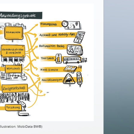
Illustration: MobiData BW®)