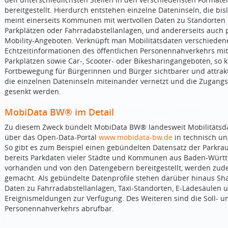
bereitgestellt. Hierdurch entstehen einzelne Dateninseln, die b
meint einerseits Kommunen mit wertvollen Daten zu Standorten 
Parkplätzen oder Fahrradabstellanlagen, und andererseits auch p
Mobility-Angeboten. Verknüpft man Mobilitätsdaten verschiedener
Echtzeitinformationen des öffentlichen Personennahverkehrs mi
Parkplätzen sowie Car-, Scooter- oder Bikesharingangeboten, so
Fortbewegung für Bürgerinnen und Bürger sichtbarer und attra
die einzelnen Dateninseln miteinander vernetzt und die Zugang
gesenkt werden.
MobiData BW® im Detail
Zu diesem Zweck bündelt MobiData BW® landesweit Mobilitätsda
über das Open-Data-Portal
www.mobidata-bw.de
in technisch un
So gibt es zum Beispiel einen gebündelten Datensatz der Parkr
bereits Parkdaten vieler Städte und Kommunen aus Baden-Württ
vorhanden und von den Datengebern bereitgestellt, werden zud
gemacht. Als gebündelte Datenprofile stehen darüber hinaus Shar
Daten zu Fahrradabstellanlagen, Taxi-Standorten, E-Ladesäulen 
Ereignismeldungen zur Verfügung. Des Weiteren sind die Soll- u
Personennahverkehrs abrufbar.