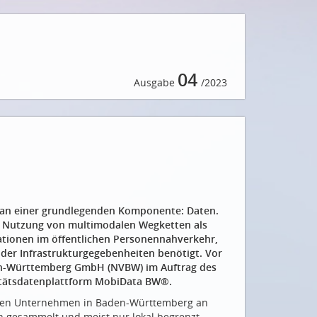
04
Ausgabe
/2023
ft an einer grundlegenden Komponente: Daten.
e Nutzung von multimodalen Wegketten als
ationen im öffentlichen Personennahverkehr,
der Infrastrukturgegebenheiten benötigt. Vor
den-Württemberg GmbH (NVBW) im Auftrag des
litätsdatenplattform MobiData BW®.
vaten Unternehmen in Baden-Württemberg an
n gesammelt und meist nur lokal begrenzt