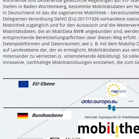
Kommende und bestehende gesetzliche Regelungen auf EU- oder
Stellen in Baden-Württemberg, bestimmte Mobilitätsdaten am Na
in Deutschland ist das die sogenannte Mobilithek – bereitzustell
Delegierten Verordnung DelVO (EU) 2017/1926 vorhandene statis
Mobilithek zugänglich und für den Austausch und die Weiterve
Mobilitätsdaten, die an MobiData BW® angebunden sind, werden
entsprechende Bereitstellungspflichten über diesen Weg erfüllt
Datenplattformen und Datenräumen, wie z. B. mit dem Mobility D
auf Landesebene dar, der es ermöglicht, Mobilitätsdaten aus v
miteinander zu vernetzen (s. untenstehende Abbildung). So soll
innovative, nachhaltige Mobilitätslösungen entstehen, die zum 