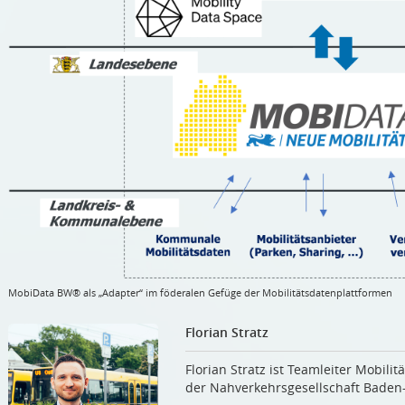
MobiData BW® als „Adapter“ im föderalen Gefüge der Mobilitätsdatenplattformen
Florian Stratz
Florian Stratz ist Teamleiter Mobili
der Nahverkehrsgesellschaft Bade