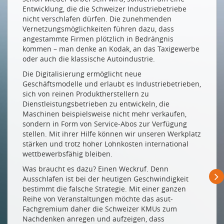
Entwicklung, die die Schweizer Industriebetriebe
NEUMITGLIEDER ASUT
nicht verschlafen dürfen. Die zunehmenden
Vernetzungsmöglichkeiten führen dazu, dass
Detecon (Schweiz) AG
angestammte Firmen plötzlich in Bedrängnis
Gerhard Leu AG
kommen – man denke an Kodak, an das Taxigewerbe
oder auch die klassische Autoindustrie.
Citrix Systems International GmbH
Die Digitalisierung ermöglicht neue
SAF Tehnika JSC
Geschäftsmodelle und erlaubt es Industriebetrieben,
Amberg Technologies AG
sich von reinen Produktherstellern zu
Dienstleistungsbetrieben zu entwickeln, die
Maschinen beispielsweise nicht mehr verkaufen,
Drucken
sondern in Form von Service-Abos zur Verfügung
Impressum
stellen. Mit ihrer Hilfe können wir unseren Werkplatz
stärken und trotz hoher Lohnkosten international
wettbewerbsfähig bleiben.
Was braucht es dazu? Einen Weckruf. Denn
Ausschlafen ist bei der heutigen Geschwindigkeit
bestimmt die falsche Strategie. Mit einer ganzen
Reihe von Veranstaltungen möchte das asut-
Fachgremium daher die Schweizer KMUs zum
Nachdenken anregen und aufzeigen, dass