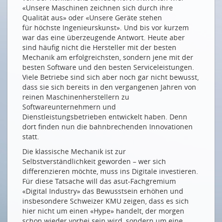
«Unsere Maschinen zeichnen sich durch ihre
Die Schweiz muss Tempo zulegen
Qualität aus» oder «Unsere Geräte stehen
für höchste Ingenieurskunst». Und bis vor kurzem
La Suisse doit mettre les bouchées doubles
war das eine überzeugende Antwort. Heute aber
PRODUKTIONSWIRTSCHAFT 4.0
sind häufig nicht die Hersteller mit der besten
Mechanik am erfolgreichsten, sondern jene mit der
In der Schweiz heisst es Industrie 2025
besten Software und den besten Serviceleistungen.
Viele Betriebe sind sich aber noch gar nicht bewusst,
Die richtigen Weichen stellen – 5 Übungen für KMU
dass sie sich bereits in den vergangenen Jahren von
Schlanker, schneller, besser
reinen Maschinenherstellern zu
Softwareunternehmern und
Frau Merkel und die fleissige Yumi
Dienstleistungsbetrieben entwickelt haben. Denn
Industrie 4.0 im Reich des Drachens
dort finden nun die bahnbrechenden Innovationen
statt.
GESUNDHEIT DIGITAL
Die klassische Mechanik ist zur
Industrie 4.0 als Vorbild
Selbstverständlichkeit geworden – wer sich
differenzieren möchte, muss ins Digitale investieren.
SMARTE LANDWIRTSCHAFT
Für diese Tatsache will das asut-Fachgremium
«Digital Industry» das Bewusstsein erhöhen und
Der Sensor auf dem Feld: Wie die Digitalisierung die
insbesondere Schweizer KMU zeigen, dass es sich
Landwirtschaft verändert
hier nicht um einen «Hype» handelt, der morgen
Digitale Landidylle
schon wieder vorbei sein wird, sondern um eine