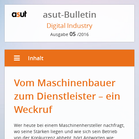
asut-Bulletin
Digital Industry
05
Ausgabe
/2016
Inhalt
EDITORIAL
Vom Maschinenbauer
Vom Maschinenbauer zum Dienstleister – ein
Weckruf
zum Dienstleister – ein
Du constructeur mécanique au prestataire de
services – un signal d'alerte
Weckruf
KOMMENTAR
Wer heute bei einem Maschinenhersteller nachfragt,
Wer jetzt nicht smart wird, wird es nimmermehr
wo seine Stärken liegen und wie sich sein Betrieb
INTERVIEW: DER DIGITALE FINANZPLATZ
von der Konkurrenz abhebt, hört Antworten wie: