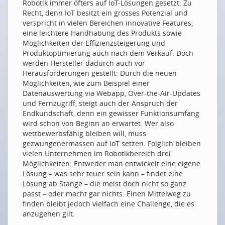
Robotik immer öfters auf IoT-Lösungen gesetzt. Zu
Recht, denn IoT besitzt ein grosses Potenzial und
ChatGPT hat mir sehr geholfen
verspricht in vielen Bereichen innovative Features,
ChatGPT m’a beaucoup aidé
eine leichtere Handhabung des Produkts sowie
Möglichkeiten der Effizienzsteigerung und
IOT ALS HEBEL FÜR MEHR NACHHALTIGKEIT
Produktoptimierung auch nach dem Verkauf. Doch
werden Hersteller dadurch auch vor
Tech-Industrie durch Digitalisierung ökologischer
Herausforderungen gestellt: Durch die neuen
gestalten
Möglichkeiten, wie zum Beispiel einer
Nachhaltigere und kreislauffähige Supply Chains
Datenauswertung via Webapp, Over-the-Air-Updates
und Fernzugriff, steigt auch der Anspruch der
Ein grosses Potenzial für soziale Nachhaltigkeit
Endkundschaft, denn ein gewisser Funktionsumfang
DIE TECHNIK DAHINTER
wird schon von Beginn an erwartet. Wer also
wettbewerbsfähig bleiben will, muss
IoT und Edge-Computing mit Open Source
gezwungenermassen auf IoT setzen. Folglich bleiben
vielen Unternehmen im Robotikbereich drei
Internet of Things: Wie zündet man die nächste
Möglichkeiten: Entweder man entwickelt eine eigene
Stufe?
Lösung – was sehr teuer sein kann – findet eine
BEISPIELHAFTE IOT-LÖSUNGEN
Lösung ab Stange – die meist doch nicht so ganz
passt – oder macht gar nichts. Einen Mittelweg zu
Arbeiten im Metaverse – Augmented Reality im
finden bleibt jedoch vielfach eine Challenge, die es
Holzbau
anzugehen gilt.
Fashion-Technology: Unraveling the Magic of the