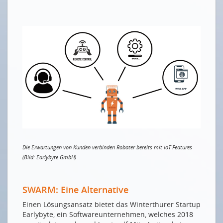
Sound-Shirt
Nachhaltigkeit in der Baubranche – Mit welcher
Klimastrategie zur messbaren Reduktion?
Möglichkeiten und Potenzial von IoT in der
Robotikbranche
NEUE MITGLIEDER
Circet (Schweiz) AG
esolva ag
Drucken
Impressum
Die Erwartungen von Kunden verbinden Roboter bereits mit IoT Features
(Bild: Earlybyte GmbH)
SWARM: Eine Alternative
Einen Lösungsansatz bietet das Winterthurer Startup
Earlybyte, ein Softwareunternehmen, welches 2018