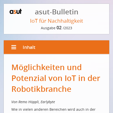
asut-Bulletin
IoT für Nachhaltigkeit
02
Ausgabe
/2023
Inhalt
VORWORT DER REDAKTION
Möglichkeiten und
IoT als Gamechanger
Potenzial von IoT in der
EDITORIAL VON ANDRÉ KRAUSE
Wie smarte Technologie Ressourcen schont
Robotikbranche
Comment une technologie intelligente permet
d’économiser des ressources
Von Remo Höppli, Earlybyte
INTERVIEW MIT JUDITH BELLAICHE, «MADAME ICT» IM
Wie in vielen anderen Bereichen wird auch in der
BUNDESHAUS