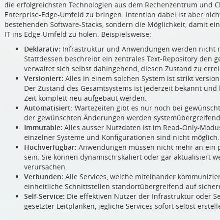
die erfolgreichsten Technologien aus dem Rechenzentrum und Clo
Enterprise-Edge-Umfeld zu bringen. Intention dabei ist aber nic
bestehenden Software-Stacks, sondern die Möglichkeit, damit ei
IT ins Edge-Umfeld zu holen. Beispielsweise:
Deklarativ:
Infrastruktur und Anwendungen werden nicht m
Stattdessen beschreibt ein zentrales Text-Repository de
verwaltet sich selbst dahingehend, diesen Zustand zu erre
Versioniert:
Alles in einem solchen System ist strikt version
Der Zustand des Gesamtsystems ist jederzeit bekannt und k
Zeit komplett neu aufgebaut werden.
Automatisiert
: Wartezeiten gibt es nur noch bei gewünsch
der gewünschten Änderungen werden systemübergreifend 
Immutable:
Alles ausser Nutzdaten ist im Read-Only-Mod
einzelner Systeme und Konfigurationen sind nicht möglich.
Hochverfügbar:
Anwendungen müssen nicht mehr an ein phy
sein. Sie können dynamisch skaliert oder gar aktualisiert 
verursachen.
Verbunden:
Alle Services, welche miteinander kommunizie
einheitliche Schnittstellen standortübergreifend auf sicher
Self-Service:
Die effektiven Nutzer der Infrastruktur oder S
gesetzter Leitplanken, jegliche Services sofort selbst erste