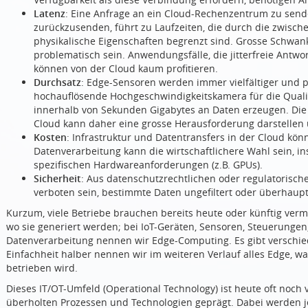
Latenz
: Eine Anfrage an ein Cloud-Rechenzentrum zu send
zurückzusenden, führt zu Laufzeiten, die durch die zwisch
physikalische Eigenschaften begrenzt sind. Grosse Schwan
problematisch sein. Anwendungsfälle, die jitterfreie Antw
können von der Cloud kaum profitieren.
Durchsatz
: Edge-Sensoren werden immer vielfältiger und pr
hochauflösende Hochgeschwindigkeitskamera für die Qualit
innerhalb von Sekunden Gigabytes an Daten erzeugen. Die 
Cloud kann daher eine grosse Herausforderung darstellen
Kosten
: Infrastruktur und Datentransfers in der Cloud kö
Datenverarbeitung kann die wirtschaftlichere Wahl sein, 
spezifischen Hardwareanforderungen (z.B. GPUs).
Sicherheit
: Aus datenschutzrechtlichen oder regulatorisc
verboten sein, bestimmte Daten ungefiltert oder überhaupt
Kurzum, viele Betriebe brauchen bereits heute oder künftig ver
wo sie generiert werden; bei IoT-Geräten, Sensoren, Steuerungen, 
Datenverarbeitung nennen wir Edge-Computing. Es gibt verschie
Einfachheit halber nennen wir im weiteren Verlauf alles Edge, 
betrieben wird.
Dieses IT/OT-Umfeld (Operational Technology) ist heute oft noch 
überholten Prozessen und Technologien geprägt. Dabei werden je