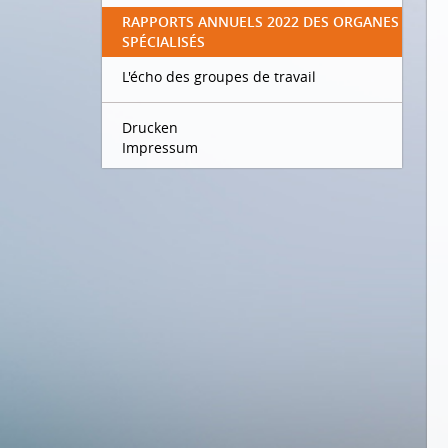
RAPPORTS ANNUELS 2022 DES ORGANES
SPÉCIALISÉS
L'écho des groupes de travail
Drucken
Impressum