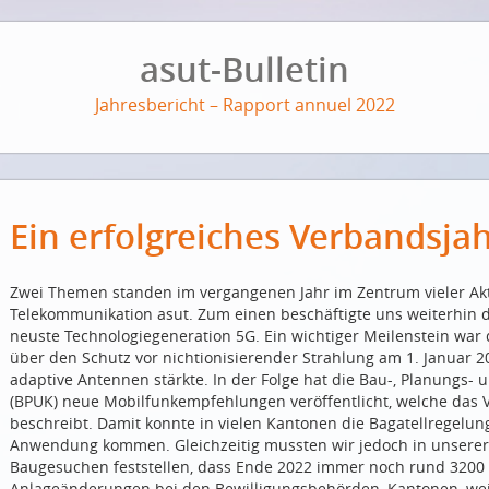
asut-Bulletin
Jahresbericht – Rapport annuel 2022
Ein erfolgreiches Verbandsja
Zwei Themen standen im vergangenen Jahr im Zentrum vieler Akt
Telekommunikation asut. Zum einen beschäftigte uns weiterhin 
neuste Technologiegeneration 5G. Ein wichtiger Meilenstein war 
über den Schutz vor nichtionisierender Strahlung am 1. Januar 2
adaptive Antennen stärkte. In der Folge hat die Bau-, Planungs
(BPUK) neue Mobilfunkempfehlungen veröffentlicht, welche das
beschreibt. Damit konnte in vielen Kantonen die Bagatellregelu
Anwendung kommen. Gleichzeitig mussten wir jedoch in unsere
Baugesuchen feststellen, dass Ende 2022 immer noch rund 3200
Anlageänderungen bei den Bewilligungsbehörden, Kantonen, we