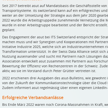
Seit 2017 betreibt asut auf Mandatsbasis die Geschäftsstelle von
Transportsysteme. its switzerland kann auf ein erfolgreiches un
weiter an der Umsetzung der Strategie aus dem Jahr 2020 gearbeite
2022 wurde die Arbeitsgruppedie zunehmende Vernetzung die Mo
wurde in einer Arbeitsgruppe bearbeitet und der Bericht erstellt.
geplant.
Das Engagement der asut bei ITS Switzerland entspricht der Strat
machen muss und wir Synergien und Kooperationen mit Partnern 
Initiative Industrie 2025, welche sich an Industrieunternehmen ri
Transformation unterstützt. In der Swiss Data Alliance setzt si
Nutzung auseinander und sucht mit Partnern nach Lösungen dazu.
Association entwickelt asut zusammen mit Partnern aus Forschun
Bewertung der Effizienz von Rechenzentren in der Schweiz. Zude
aktiv, wo sie im Vorstand durch Peter Grütter vertreten ist.
2022 erschienen drei Ausgaben des asut-Bulletins, wie gewohnt 
von der Zukunft der Kommunikationstechnologie über die Cloud bi
Zudem informiert asut regelmässig über einen eigenen LinkedIn-
Erfolgreiche Verbandsanlässe
Bis Ende März 2022 waren noch Corona-Massnahmen in Kraft, we