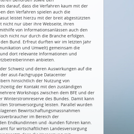
eis darauf, dass die Verfahren kaum mit der
ben den Verfahren spielen auch die
sut leistet hierzu mit der breit abgestützten
 nicht nur über ihre Webseite, ihren
mithilfe von Informationsanlässen auch den
och nicht nur durch die Branche erfolgen.
 den Bund. Erfreut durften wir im letzten Jahr
munikation und Umwelt) gemeinsam die
und dort relevante Informationen und
tzbetreiberinnen anbieten.
 der Schweiz und deren Auswirkungen auf die
e der asut-Fachgruppe Datacenter
ibern hinsichtlich der Nutzung von
hzeitig der Kontakt mit den zuständigen
n mehrere Workshops zwischen dem BFE und der
er Winterstromreserve des Bundes. Damit kann
ilen Stromversorgung leisten. Parallel wurden
schlagenen Bewirtschaftungsmassnahmen
ossverbraucher im Bereich der
i den Endkundinnen und -kunden führen kann.
mt für wirtschaftlichen Landesversorgung