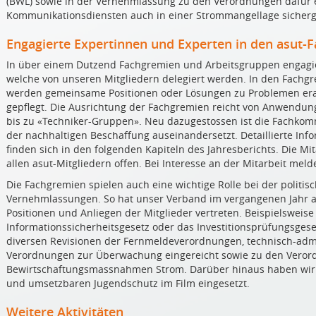
(BWL) sowie in der Vernehmlassung zu den Verordnungen dafür e
Kommunikationsdiensten auch in einer Strommangellage sicherg
Engagierte Expertinnen und Experten in den asut-
In über einem Dutzend Fachgremien und Arbeitsgruppen engagie
welche von unseren Mitgliedern delegiert werden. In den Fachgre
werden gemeinsame Positionen oder Lösungen zu Problemen erar
gepflegt. Die Ausrichtung der Fachgremien reicht von Anwendun
bis zu «Techniker-Gruppen». Neu dazugestossen ist die Fachkommi
der nachhaltigen Beschaffung auseinandersetzt. Detaillierte In
finden sich in den folgenden Kapiteln des Jahresberichts. Die Mi
allen asut-Mitgliedern offen. Bei Interesse an der Mitarbeit melde
Die Fachgremien spielen auch eine wichtige Rolle bei der politi
Vernehmlassungen. So hat unser Verband im vergangenen Jahr 
Positionen und Anliegen der Mitglieder vertreten. Beispielsweise 
Informationssicherheitsgesetz oder das Investitionsprüfungsg
diversen Revisionen der Fernmeldeverordnungen, technisch-admin
Verordnungen zur Überwachung eingereicht sowie zu den Veror
Bewirtschaftungsmassnahmen Strom. Darüber hinaus haben wir 
und umsetzbaren Jugendschutz im Film eingesetzt.
Weitere Aktivitäten