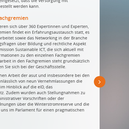
ingesetzt, dass die Versorgung mit
estellt werden kann.
Fachgremien
ren sich über 360 Expertinnen und Experten,
mien findet ein Erfahrungsaustausch statt, es
beitet sowie das Networking in der Branche
gsfragen über Bildung und rechtliche Aspekt
ssion Sustainable ICT, die sich aktuell mit
formationen zu den einzelnen Fachgremien
tarbeit in den Fachgremien steht grundsätzlich
n Sie sich bei der Geschäftsstelle.
schen Arbeit der asut und insbesondere bei den
anlässlich von neun Vernehmlassungen die
im Hinblick auf die eID, das
esetz. Zudem wurden auch Stellungnahmen zu
istrativer Vorschriften oder der
dnungen über die Winterstromreserve und die
uns im Parlament für einen pragmatischen