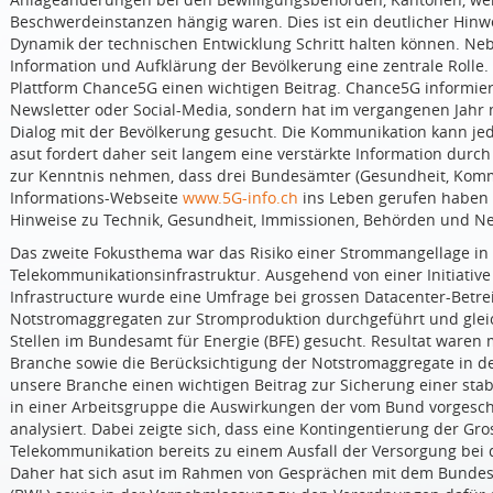
Beschwerdeinstanzen hängig waren. Dies ist ein deutlicher Hinw
Dynamik der technischen Entwicklung Schritt halten können. Ne
Information und Aufklärung der Bevölkerung eine zentrale Rolle. a
Plattform Chance5G einen wichtigen Beitrag. Chance5G informiert
Newsletter oder Social-Media, sondern hat im vergangenen Jahr 
Dialog mit der Bevölkerung gesucht. Die Kommunikation kann jed
asut fordert daher seit langem eine verstärkte Information durch
zur Kenntnis nehmen, dass drei Bundesämter (Gesundheit, Kom
Informations-Webseite
www.5G-info.ch
ins Leben gerufen haben 
Hinweise zu Technik, Gesundheit, Immissionen, Behörden und Ne
Das zweite Fokusthema war das Risiko einer Strommangellage in
Telekommunikationsinfrastruktur. Ausgehend von einer Initiativ
Infrastructure wurde eine Umfrage bei grossen Datacenter-Betre
Notstromaggregaten zur Stromproduktion durchgeführt und gleic
Stellen im Bundesamt für Energie (BFE) gesucht. Resultat ware
Branche sowie die Berücksichtigung der Notstromaggregate in d
unsere Branche einen wichtigen Beitrag zur Sicherung einer stab
in einer Arbeitsgruppe die Auswirkungen der vom Bund vorge
analysiert. Dabei zeigte sich, dass eine Kontingentierung der Gr
Telekommunikation bereits zu einem Ausfall der Versorgung be
Daher hat sich asut im Rahmen von Gesprächen mit dem Bundesa