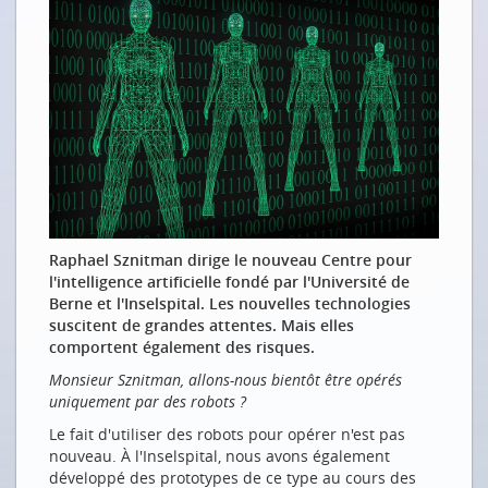
KI UND DEEP LEARNING
Eine Kürzestgeschichte des Deep Learnings
KI wozu? Die Liste ist lang...
KI-FORSCHUNG IN BERN: INTERVIEW MIT RAPHAEL
SZNITMAN
Wenn künstliche Intelligenz das Gehirn nach
Krankheiten scannt
Quand l'AI scanne le cerveau à la recherche de
Raphael Sznitman dirige le nouveau Centre pour
maladies
l'intelligence artificielle fondé par l'Université de
Berne et l'Inselspital. Les nouvelles technologies
INTELLIGENTE ANWENDUNGEN
suscitent de grandes attentes. Mais elles
Digitalisierung als Chance für die Umwelt
comportent également des risques.
Saubere Gewässer mit künstlicher Intelligenz und
Monsieur Sznitman, allons-nous bientôt être opérés
IoT
uniquement par des robots ?
Und es gibt sie doch, die intelligente Küche
Le fait d'utiliser des robots pour opérer n'est pas
nouveau. À l'Inselspital, nous avons également
Covid in der Lunge sehen und hören
développé des prototypes de ce type au cours des