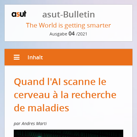
asut-Bulletin
The World is getting smarter
04
Ausgabe
/2021
Inhalt
EDITORIAL
Quand l'AI scanne le
Der Weg zur Innovation führt über die Cloud
Le chemin vers l’innovation passe par le cloud
cerveau à la recherche
VORWORT DER REDAKTION
de maladies
Was der Intelligenz zugrunde liegt
EDGE- UND CLOUD COMPUTING
par Andres Marti
Eine «smarte» Fabrik braucht Rechenleistung vor Ort