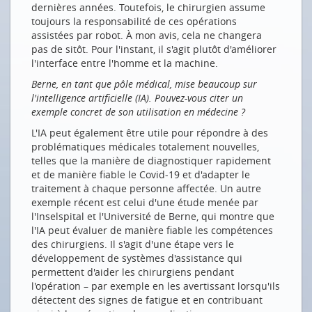
Wir erleben derzeit, wie Computeralgorithmen die
dernières années. Toutefois, le chirurgien assume
Biologie revolutionieren
toujours la responsabilité de ces opérations
assistées par robot. À mon avis, cela ne changera
SMART ENERGY PARTY
pas de sitôt. Pour l'instant, il s'agit plutôt d'améliorer
l'interface entre l'homme et la machine.
So viel smarte Energie
Berne, en tant que pôle médical, mise beaucoup sur
NEUE MITGLIEDER
l'intelligence artificielle (IA). Pouvez-vous citer un
exemple concret de son utilisation en médecine ?
Bornhauser People’s Management AG
L'IA peut également être utile pour répondre à des
problématiques médicales totalement nouvelles,
Drucken
telles que la manière de diagnostiquer rapidement
Impressum
et de manière fiable le Covid-19 et d'adapter le
traitement à chaque personne affectée. Un autre
exemple récent est celui d'une étude menée par
l'Inselspital et l'Université de Berne, qui montre que
l'IA peut évaluer de manière fiable les compétences
des chirurgiens. Il s'agit d'une étape vers le
développement de systèmes d'assistance qui
permettent d'aider les chirurgiens pendant
l'opération – par exemple en les avertissant lorsqu'ils
détectent des signes de fatigue et en contribuant