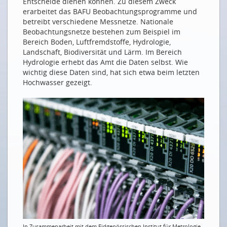
Entscheide dienen können. Zu diesem Zweck
KI UND DEEP LEARNING
erarbeitet das BAFU Beobachtungsprogramme und
betreibt verschiedene Messnetze. Nationale
Eine Kürzestgeschichte des Deep Learnings
Beobachtungsnetze bestehen zum Beispiel im
Bereich Boden, Luftfremdstoffe, Hydrologie,
KI wozu? Die Liste ist lang...
Landschaft, Biodiversität und Lärm. Im Bereich
KI-FORSCHUNG IN BERN: INTERVIEW MIT RAPHAEL
Hydrologie erhebt das Amt die Daten selbst. Wie
SZNITMAN
wichtig diese Daten sind, hat sich etwa beim letzten
Hochwasser gezeigt.
Wenn künstliche Intelligenz das Gehirn nach
Krankheiten scannt
Quand l'AI scanne le cerveau à la recherche de
maladies
INTELLIGENTE ANWENDUNGEN
Digitalisierung als Chance für die Umwelt
Saubere Gewässer mit künstlicher Intelligenz und
IoT
Und es gibt sie doch, die intelligente Küche
Covid in der Lunge sehen und hören
In Zusammenarbeit mit dem Eidgenössischen Institut für Metrologie