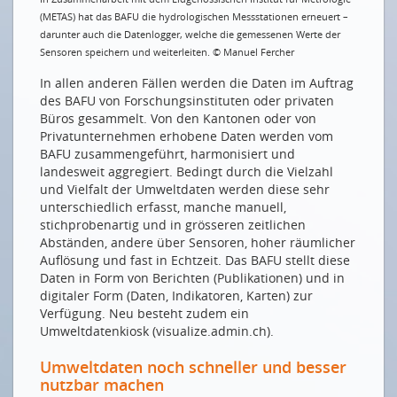
Wir erleben derzeit, wie Computeralgorithmen die
(METAS) hat das BAFU die hydrologischen Messstationen erneuert –
Biologie revolutionieren
darunter auch die Datenlogger, welche die gemessenen Werte der
Sensoren speichern und weiterleiten. © Manuel Fercher
SMART ENERGY PARTY
In allen anderen Fällen werden die Daten im Auftrag
So viel smarte Energie
des BAFU von Forschungsinstituten oder privaten
Büros gesammelt. Von den Kantonen oder von
NEUE MITGLIEDER
Privatunternehmen erhobene Daten werden vom
Bornhauser People’s Management AG
BAFU zusammengeführt, harmonisiert und
landesweit aggregiert. Bedingt durch die Vielzahl
und Vielfalt der Umweltdaten werden diese sehr
Drucken
unterschiedlich erfasst, manche manuell,
Impressum
stichprobenartig und in grösseren zeitlichen
Abständen, andere über Sensoren, hoher räumlicher
Auflösung und fast in Echtzeit. Das BAFU stellt diese
Daten in Form von Berichten (Publikationen) und in
digitaler Form (Daten, Indikatoren, Karten) zur
Verfügung. Neu besteht zudem ein
Umweltdatenkiosk (visualize.admin.ch).
Umweltdaten noch schneller und besser
nutzbar machen