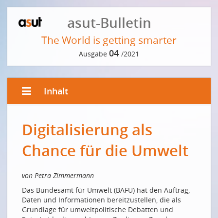
asut-Bulletin
The World is getting smarter
04
Ausgabe
/2021
Inhalt
EDITORIAL
Digitalisierung als
Der Weg zur Innovation führt über die Cloud
Le chemin vers l’innovation passe par le cloud
Chance für die Umwelt
VORWORT DER REDAKTION
von Petra Zimmermann
Was der Intelligenz zugrunde liegt
Das Bundesamt für Umwelt (BAFU) hat den Auftrag,
EDGE- UND CLOUD COMPUTING
Daten und Informationen bereitzustellen, die als
Grundlage für umweltpolitische Debatten und
Eine «smarte» Fabrik braucht Rechenleistung vor Ort