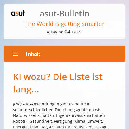
asut-Bulletin
The World is getting smarter
04
Ausgabe
/2021
Inhalt
EDITORIAL
KI wozu? Die Liste ist
Der Weg zur Innovation führt über die Cloud
Le chemin vers l’innovation passe par le cloud
lang...
VORWORT DER REDAKTION
(cdh)
– KI-​Anwendungen gibt es heute in
Was der Intelligenz zugrunde liegt
so unterschiedlichen Forschungsgebieten wie
EDGE- UND CLOUD COMPUTING
Naturwissenschaften, Ingenieurwissenschaften,
Robotik, Gesundheit, Fertigung, Klima, Umwelt,
Eine «smarte» Fabrik braucht Rechenleistung vor Ort
Energie, Mobilität, Architektur, Bauwesen, Design,