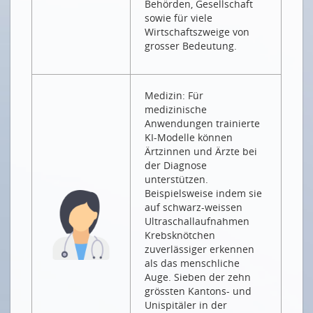
Behörden, Gesellschaft
Wir erleben derzeit, wie Computeralgorithmen die
sowie für viele
Biologie revolutionieren
Wirtschaftszweige von
SMART ENERGY PARTY
grosser Bedeutung.
So viel smarte Energie
NEUE MITGLIEDER
Medizin: Für
medizinische
Bornhauser People’s Management AG
Anwendungen trainierte
KI-Modelle können
Ärtzinnen und Ärzte bei
Drucken
der Diagnose
Impressum
unterstützen.
Beispielsweise indem sie
auf schwarz-weissen
Ultraschallaufnahmen
Krebsknötchen
zuverlässiger erkennen
als das menschliche
Auge. Sieben der zehn
grössten Kantons- und
Unispitäler in der