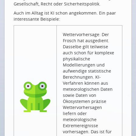
Gesellschaft, Recht oder Sicherheitspolitik.
KI UND DEEP LEARNING
Auch im Alltag ist KI schon angekommen. Ein paar
Eine Kürzestgeschichte des Deep Learnings
interessante Beispiele:
KI wozu? Die Liste ist lang...
Wettervorhersage: Der
KI-FORSCHUNG IN BERN: INTERVIEW MIT RAPHAEL
Frosch hat ausgedient.
SZNITMAN
Dasselbe gilt teilweise
auch schon für komplexe
Wenn künstliche Intelligenz das Gehirn nach
physikalische
Krankheiten scannt
Modellierungen und
Quand l'AI scanne le cerveau à la recherche de
aufwendige statistische
maladies
Berechnungen. KI-
Verfahren können aus
INTELLIGENTE ANWENDUNGEN
meteorologischen Daten
sowie Daten von
Digitalisierung als Chance für die Umwelt
Ökosystemen präzise
Saubere Gewässer mit künstlicher Intelligenz und
Wettervorhersagen
IoT
liefern oder
meteorologische
Und es gibt sie doch, die intelligente Küche
Extremereignisse
Covid in der Lunge sehen und hören
vorhersagen. Das ist für