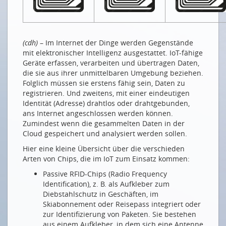
KI UND DEEP LEARNING
Eine Kürzestgeschichte des Deep Learnings
(cdh)
– Im Internet der Dinge werden Gegenstände
KI wozu? Die Liste ist lang...
mit elektronischer Intelligenz ausgestattet. IoT-fähige
KI-FORSCHUNG IN BERN: INTERVIEW MIT RAPHAEL
Geräte erfassen, verarbeiten und übertragen Daten,
SZNITMAN
die sie aus ihrer unmittelbaren Umgebung beziehen.
Folglich müssen sie erstens fähig sein, Daten zu
Wenn künstliche Intelligenz das Gehirn nach
registrieren. Und zweitens, mit einer eindeutigen
Krankheiten scannt
Identität (Adresse) drahtlos oder drahtgebunden,
ans Internet angeschlossen werden können.
Quand l'AI scanne le cerveau à la recherche de
Zumindest wenn die gesammelten Daten in der
maladies
Cloud gespeichert und analysiert werden sollen.
INTELLIGENTE ANWENDUNGEN
Hier eine kleine Übersicht über die verschieden
Arten von Chips, die im IoT zum Einsatz kommen:
Digitalisierung als Chance für die Umwelt
Passive RFID-Chips (Radio Frequency
Saubere Gewässer mit künstlicher Intelligenz und
Identification), z. B. als Aufkleber zum
IoT
Diebstahlschutz in Geschäften, im
Und es gibt sie doch, die intelligente Küche
Skiabonnement oder Reisepass integriert oder
zur Identifizierung von Paketen. Sie bestehen
Covid in der Lunge sehen und hören
aus einem Aufkleber, in dem sich eine Antenne