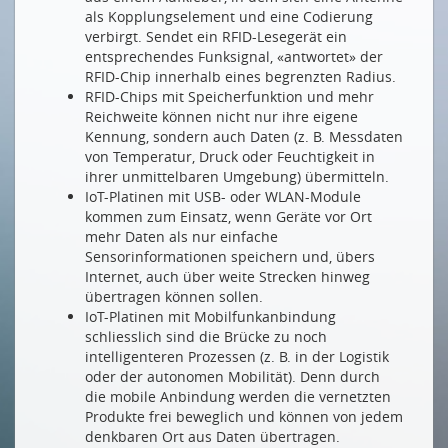
Wir erleben derzeit, wie Computeralgorithmen die
als Kopplungselement und eine Codierung
Biologie revolutionieren
verbirgt. Sendet ein RFID-Lesegerät ein
entsprechendes Funksignal, «antwortet» der
SMART ENERGY PARTY
RFID-Chip innerhalb eines begrenzten Radius.
RFID-Chips mit Speicherfunktion und mehr
So viel smarte Energie
Reichweite können nicht nur ihre eigene
NEUE MITGLIEDER
Kennung, sondern auch Daten (z. B. Messdaten
von Temperatur, Druck oder Feuchtigkeit in
Bornhauser People’s Management AG
ihrer unmittelbaren Umgebung) übermitteln.
IoT-Platinen mit USB- oder WLAN-Module
kommen zum Einsatz, wenn Geräte vor Ort
Drucken
mehr Daten als nur einfache
Impressum
Sensorinformationen speichern und, übers
Internet, auch über weite Strecken hinweg
übertragen können sollen.
IoT-Platinen mit Mobilfunkanbindung
schliesslich sind die Brücke zu noch
intelligenteren Prozessen (z. B. in der Logistik
oder der autonomen Mobilität). Denn durch
die mobile Anbindung werden die vernetzten
Produkte frei beweglich und können von jedem
denkbaren Ort aus Daten übertragen.