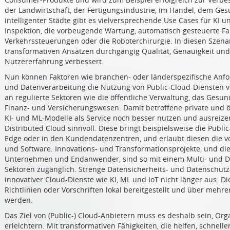
der Landwirtschaft, der Fertigungsindustrie, im Handel, dem Ge
intelligenter Städte gibt es vielversprechende Use Cases für KI u
Inspektion, die vorbeugende Wartung, automatisch gesteuerte Fahr
Verkehrssteuerungen oder die Roboterchirurgie. In diesen Szena
transformativen Ansätzen durchgängig Qualität, Genauigkeit und
Nutzererfahrung verbessert.
Nun können Faktoren wie branchen- oder länderspezifische Anf
und Datenverarbeitung die Nutzung von Public-Cloud-Diensten ve
an regulierte Sektoren wie die öffentliche Verwaltung, das Ges
Finanz- und Versicherungswesen. Damit betroffene private und ö
KI- und ML-Modelle als Service noch besser nutzen und ausreize
Distributed Cloud sinnvoll. Diese bringt beispielsweise die Publi
Edge oder in den Kundendatenzentren, und erlaubt diesen die vo
und Software. Innovations- und Transformationsprojekte, und d
Unternehmen und Endanwender, sind so mit einem Multi- und Dis
Sektoren zugänglich. Strenge Datensicherheits- und Datenschut
innovativer Cloud-Dienste wie KI, ML und IoT nicht länger aus. D
Richtlinien oder Vorschriften lokal bereitgestellt und über mehre
werden.
Das Ziel von (Public-) Cloud-Anbietern muss es deshalb sein, Or
erleichtern. Mit transformativen Fähigkeiten, die helfen, schnelle