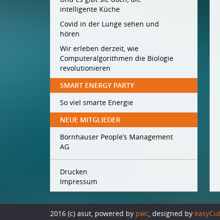
intelligente Küche
Covid in der Lunge sehen und
hören
Wir erleben derzeit, wie
Computeralgorithmen die Biologie
revolutionieren
SMART ENERGY PARTY
So viel smarte Energie
NEUE MITGLIEDER
Bornhauser People’s Management
AG
Drucken
Impressum
2016 (c) asut, powered by
pwc
, designed by
easyCu