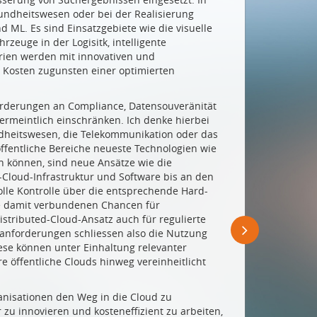
sundheitswesen oder bei der Realisierung
nd ML. Es sind Einsatzgebiete wie die visuelle
zeuge in der Logisitk, intelligente
rien werden mit innovativen und
 Kosten zugunsten einer optimierten
orderungen an Compliance, Datensouveränität
rmeintlich einschränken. Ich denke hierbei
undheitswesen, die Telekommunikation oder das
ffentliche Bereiche neueste Technologien wie
n können, sind neue Ansätze wie die
c-Cloud-Infrastruktur und Software bis an den
lle Kontrolle über die entsprechende Hard-
ie damit verbundenen Chancen für
tributed-Cloud-Ansatz auch für regulierte
zanforderungen schliessen also die Nutzung
iese können unter Einhaltung relevanter
re öffentliche Clouds hinweg vereinheitlicht
ganisationen den Weg in die Cloud zu
r zu innovieren und kosteneffizient zu arbeiten,