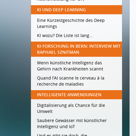
KI UND DEEP LEARNING
Eine Kürzestgeschichte des Deep
Learnings
KI wozu? Die Liste ist lang...
KI-FORSCHUNG IN BERN: INTERVIEW MIT
RAPHAEL SZNITMAN
Wenn künstliche Intelligenz das
Gehirn nach Krankheiten scannt
Quand l'AI scanne le cerveau à la
recherche de maladies
INTELLIGENTE ANWENDUNGEN
Digitalisierung als Chance für die
Umwelt
Saubere Gewässer mit künstlicher
Intelligenz und IoT
Und es gibt sie doch, die