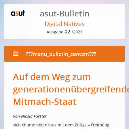
asut-Bulletin
Digital Natives
02
Ausgabe
/2021
???menu_bulletin_content???
EDITORIAL VON NICOLA FORSTER
Auf dem Weg zum
Auf dem Weg zum generationenübergreifenden
Mitmach-Staat
generationenübergreifend
Digital Natives: Vers une participation
intergénérationnelle
Mitmach-Staat
VORWORT DER REDAKTION
Von Nicola Forster
Vorwärts machen
«Ich chume nöd druus mit dem Züügs.» Freimütig
INTERVIEW MIT «DIGITALDOLMETSCHER» PHILIPP