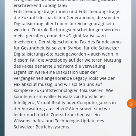
Influencer, YouTuber, Blogger made in #Switzerland
erschreckend «undigitale»
Entscheidungsträgerinnen und Entscheidungsträger
Schweizer Klimajugend online
die Zukunft der nächsten Generationen, die von der
AUCH DIGITAL NATIVES HABEN DIGITALE LÜCKEN
Digitalisierung aller Lebensbereiche geprägt sein
werden. Zentrale Richtungsentscheidungen werden
Technologie für alle – damit niemand zurückbleibt
meist getroffen, ohne die «Digital Natives» zu
involvieren. Der vielgescholtene Fax des Bundesamts
NEUE MITGLIEDER
für Gesundheit ist so zum Symbol für die Schweizer
Digitalisierungs-Steinzeit geworden – auch wenn in
HST Greenfield GmbH
diesem Fall die Ärztelobby auf der weiteren Nutzung
Salt Mobile SA
des Faxes beharrte und nicht die Verwaltung.
Eigentlich wäre eine Diskussion über der
Quickline AG
Vergangenheit angehörende Legacy-Tools wie den
Fax absolut müssig, und wir sollten uns auf
Drucken
komplexe Zukunftstechnologien fokussieren: Wie
Impressum
könnte ein sinnvoller Einsatz von Künstlicher
Intelligenz, Virtual Reality oder Computergames in
der Verwaltung aussehen? Aber soweit sind wir
leider noch nicht: Zuerst brauchen wir ein
Wissenschafts- und Technologie-Update des
Schweizer Betriebssystems.