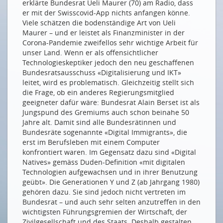
erklärte Bundesrat Ueli Maurer (70) am Radio, dass
RIEDERLE
er mit der Swisscovid-App nichts anfangen könne.
Viele schätzen die bodenständige Art von Ueli
Hey, schaut mal, da passiert was!
Maurer – und er leistet als Finanzminister in der
Regardez donc, il se passe quelque chose!
Corona-Pandemie zweifellos sehr wichtige Arbeit für
unser Land. Wenn er als offensichtlicher
DIE ZOOMER UNTER DER LUPE
Technologieskeptiker jedoch den neu geschaffenen
Bundesratsausschuss «Digitalisierung und IKT»
Bei den digitalen Ureinwohnern – die digitale Jugend
leitet, wird es problematisch. Gleichzeitig stellt sich
im Spiegel von (Marketing-)Studien
die Frage, ob ein anderes Regierungsmitglied
Ein Modeunternehmen will die Gen Z verstehen
geeigneter dafür wäre: Bundesrat Alain Berset ist als
Jungspund des Gremiums auch schon beinahe 50
SCHWEIZER DIGITAL MOVERS & SHAKERS
Jahre alt. Damit sind alle Bundesrätinnen und
Bundesräte sogenannte «Digital Immigrants», die
Die multiple Verwaltungsrätin: Alter ist ein
erst im Berufsleben mit einem Computer
schlechtes Mass für Erfahrung
konfrontiert waren. Im Gegensatz dazu sind «Digital
Der Lösungsorientierte: Mit Internettechnologien
Natives» gemäss Duden-Definition «mit digitalen
verbandelt
Technologien aufgewachsen und in ihrer Benutzung
geübt». Die Generationen Y und Z (ab Jahrgang 1980)
Die Wortwörtlichen: The Digital Natives GmbH
gehören dazu. Sie sind jedoch nicht vertreten im
Die Anpackende: Ungeduld ist eine Tugend
Bundesrat – und auch sehr selten anzutreffen in den
wichtigsten Führungsgremien der Wirtschaft, der
Der Aufrüttler: Ein Ruck muss durchs Land
Zivilgesellschaft und des Staats. Deshalb gestalten