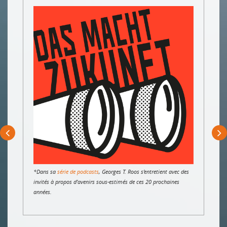
*Dans sa
série de podcasts
, Georges T. Roos s’entretient avec des
invités à propos d’avenirs sous-estimés de ces 20 prochaines
années.