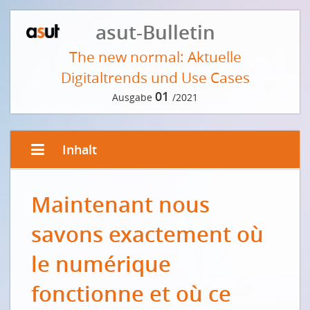
asut-Bulletin
The new normal: Aktuelle
Digitaltrends und Use Cases
01
Ausgabe
/2021
Inhalt
EDITORIAL VON PETER GRÜTTER
Maintenant nous
Alltag im Jahr 2030
Un aperçu de notre vie en 2030
savons exactement où
VORWORT DER REDAKTION
le numérique
Eintauchen in die neue Digitalwelt
fonctionne et où ce
INTERVIEW MIT ZUKUNFTSFORSCHER GEORGES T. ROOS