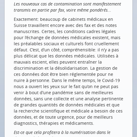
Les nouveaux cas de contamination sont manifestement
Blended Working: Die Digitale Transformation und
transmis en partie par fax, voire même pondérés...
COVID-19 treiben einen weiteren Change-Prozess
Exactement: beaucoup de cabinets médicaux en
der Arbeitswelt 4.0 voran
Suisse travaillent encore avec des fax et des notes
E-HEALTH
manuscrites. Certes, les conditions cadres légales
pour l’échange de données médicales existent, mais
Die Pandemie pusht
les préalables sociaux et culturels font cruellement
défaut. C’est, d’un côté, compréhensible: il n’y a pas
ONLINE-LEARNING
plus délicat que les données médicales. Utilisées à
mauvais escient, elles peuvent entraîner la
Herausforderungen und Entwicklungen von Schulen
discrimination et la désolidarisation. La gestion de
im Bereich des digitalen Lernens in fünf
ces données doit être bien réglementée pour ne
Deutschschweizer Kantonen
nuire à personne. Dans le même temps, le Covid-19
NEUE MITGLIEDER
nous a ouvert les yeux sur le fait qu’on ne peut pas
venir à bout d’une pandémie sans de meilleures
Omnicom AG
données, sans une collecte et une analyse pertinente
de grandes quantités de données médicales et que
la recherche scientifique et médicale a besoin de ces
Drucken
données, et de toute urgence, pour de meilleurs
Impressum
diagnostics, thérapies et médicaments.
Est-ce que cela profitera à la numérisation dans le