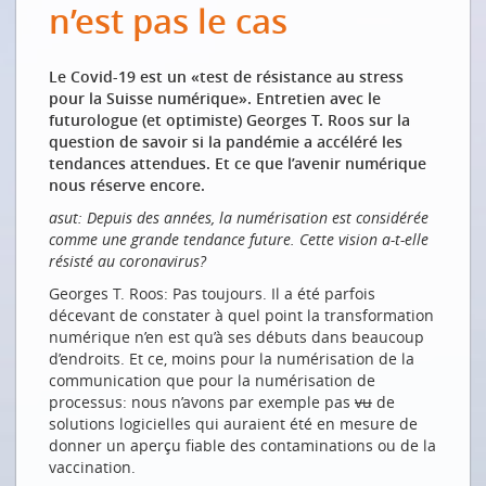
n’est pas le cas
Wir wissen jetzt genau, wo etwas digital funktioniert
und wo nicht
Maintenant nous savons exactement où le
Le Covid-19 est un «test de résistance au stress
numérique fonctionne et où ce n’est pas le cas
pour la Suisse numérique». Entretien avec le
futurologue (et optimiste) Georges T. Roos sur la
GASTKOLUMNE VON MARTINA KURTH
question de savoir si la pandémie a accéléré les
tendances attendues. Et ce que l’avenir numérique
Vier Tipps: CIO-Strategien für das Next Normal im
nous réserve encore.
Telekommunkations-Umfeld
asut: Depuis des années, la numérisation est considérée
DIGITALE RÄUME
comme une grande tendance future. Cette vision a-t-elle
résisté au coronavirus?
Einfluss der Digitalisierung auf Stadt und Land
Georges T. Roos: Pas toujours. Il a été parfois
Die digitale Stadt verbindet die Vorzüge beider
décevant de constater à quel point la transformation
Welten
numérique n’en est qu’à ses débuts dans beaucoup
Vaud sécurise et enrichit ses prestations en ligne
d’endroits. Et ce, moins pour la numérisation de la
communication que pour la numérisation de
Vaud sichert und verbessert seine Online-Dienste
processus: nous n’avons par exemple pas
vu
de
DIE NEUE ARBEITSWELT
solutions logicielles qui auraient été en mesure de
donner un aperçu fiable des contaminations ou de la
Die Pandemie hat viele Dinge auf den Kopf gestellt –
vaccination.
manche aber auch wieder auf ihre Füsse