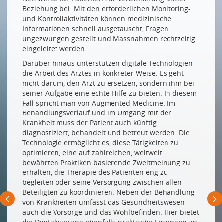
Innovation aus dem Drucker
Beziehung bei. Mit den erforderlichen Monitoring-
und Kontrollaktivitäten können medizinische
3D gegen Coronavirus
Informationen schnell ausgetauscht, Fragen
NEUE MITGLIEDER
ungezwungen gestellt und Massnahmen rechtzeitig
eingeleitet werden.
BT Switzerland AG
Darüber hinaus unterstützen digitale Technologien
die Arbeit des Arztes in konkreter Weise. Es geht
Drucken
nicht darum, den Arzt zu ersetzen, sondern ihm bei
Impressum
seiner Aufgabe eine echte Hilfe zu bieten. In diesem
Fall spricht man von Augmented Medicine. Im
Behandlungsverlauf und im Umgang mit der
Krankheit muss der Patient auch künftig
diagnostiziert, behandelt und betreut werden. Die
Technologie ermöglicht es, diese Tätigkeiten zu
optimieren, eine auf zahlreichen, weltweit
bewährten Praktiken basierende Zweitmeinung zu
erhalten, die Therapie des Patienten eng zu
begleiten oder seine Versorgung zwischen allen
Beteiligten zu koordinieren. Neben der Behandlung
von Krankheiten umfasst das Gesundheitswesen
auch die Vorsorge und das Wohlbefinden. Hier bietet
die Digitalisierung ebenfalls praktische Lösungen an,