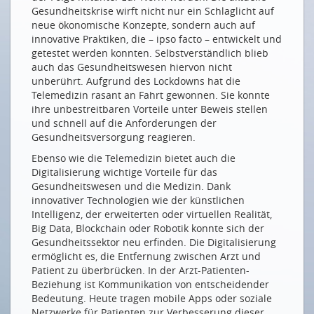
fundamental Neues entsteht
Gesundheitskrise wirft nicht nur ein Schlaglicht auf
neue ökonomische Konzepte, sondern auch auf
La numérisation est la plus impressionnante
innovative Praktiken, die – ipso facto – entwickelt und
lorsqu’elle donne le jour à des choses inédites
getestet werden konnten. Selbstverständlich blieb
TELEMEDIZIN UND DIGITALE ANAMNESE
auch das Gesundheitswesen hiervon nicht
unberührt. Aufgrund des Lockdowns hat die
Ein Schweizer Startup setzt auf digitale Psychiatrie-
Telemedizin rasant an Fahrt gewonnen. Sie konnte
Diagnosen
ihre unbestreitbaren Vorteile unter Beweis stellen
und schnell auf die Anforderungen der
Ein digitales Tool hilft Kinderleben retten
Gesundheitsversorgung reagieren.
Der (fast) unfehlbare Dr. Watson
Ebenso wie die Telemedizin bietet auch die
Digitale Gesundheitsversorgung – Apps und
Digitalisierung wichtige Vorteile für das
Telematik in der Medizin
Gesundheitswesen und die Medizin. Dank
innovativer Technologien wie der künstlichen
MHEALTH
Intelligenz, der erweiterten oder virtuellen Realität,
Big Data, Blockchain oder Robotik konnte sich der
Vertrauen ist im Interesse der Branche
Gesundheitssektor neu erfinden. Die Digitalisierung
Was ist eine gute Gesundheits-App?
ermöglicht es, die Entfernung zwischen Arzt und
Patient zu überbrücken. In der Arzt-Patienten-
Apps auf Rezept
Beziehung ist Kommunikation von entscheidender
3D-MODELLE FÜR DIE MEDIZIN
Bedeutung. Heute tragen mobile Apps oder soziale
Netzwerke für Patienten zur Verbesserung dieser