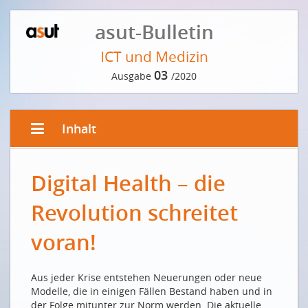
asut-Bulletin
ICT und Medizin
03
Ausgabe
/2020
Inhalt
EDITORIAL VON SÉBASTIEN MABILLARD
Digital Health – die
La santé digitale, une révolution en marche !
Digital Health – die Revolution schreitet voran!
Revolution schreitet
VORWORT DER REDAKTION
voran!
Vernetzt sind wir gesünder
INTERVIEW MIT DEM EPIDEMIOLOGEN MARCEL SALATHÉ
Aus jeder Krise entstehen Neuerungen oder neue
Modelle, die in einigen Fällen Bestand haben und in
Am eindrücklichsten ist die Digitalisierung dort, wo
der Folge mitunter zur Norm werden. Die aktuelle