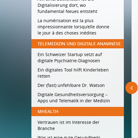
Digitalisierung dort, wo
fundamental Neues entsteht
La numérisation est la plus
impressionnante lorsqu’elle donne
le jour à des choses inédites
TELEMEDIZIN UND DIGITALE ANAMNESE
Ein Schweizer Startup setzt auf
digitale Psychiatrie-Diagnosen
Ein digitales Tool hilft Kinderleben
retten
Der (fast) unfehlbare Dr. Watson
Digitale Gesundheitsversorgung –
Apps und Telematik in der Medizin
MHEALTH
Vertrauen ist im Interesse der
Branche
Was ist eine gute Gesundheits-