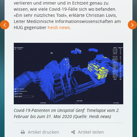
fundamental Neues entsteht
verlieren und immer und in Echtzeit genau zu
wissen, wie viele Covid-19-Fälle sich wo befanden.
La numérisation est la plus impressionnante
«Ein sehr nützliches Tool», erklärte Christian Lovis,
lorsqu’elle donne le jour à des choses inédites
Leiter Medizinische Informationswissenschaften am
HUG gegenüber
heidi.news
.
TELEMEDIZIN UND DIGITALE ANAMNESE
Ein Schweizer Startup setzt auf digitale Psychiatrie-
Diagnosen
Ein digitales Tool hilft Kinderleben retten
Der (fast) unfehlbare Dr. Watson
Digitale Gesundheitsversorgung – Apps und
Telematik in der Medizin
MHEALTH
Vertrauen ist im Interesse der Branche
Was ist eine gute Gesundheits-App?
Covid-19-Patienten im Unispital Genf: Timelapse vom 2.
Februar bis zum 31. Mai 2020 (Quelle: Heidi.news)
Apps auf Rezept
3D-MODELLE FÜR DIE MEDIZIN
Artikel drucken
Artikel teilen