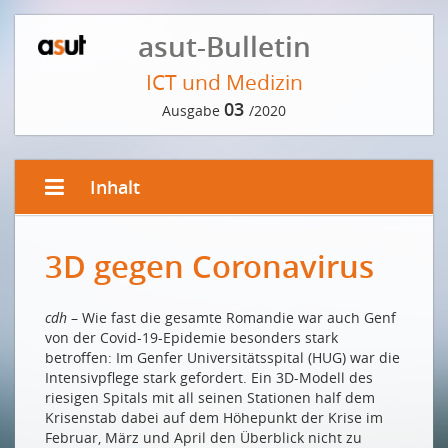
asut-Bulletin
ICT und Medizin
03
Ausgabe
/2020
Inhalt
EDITORIAL VON SÉBASTIEN MABILLARD
3D gegen Coronavirus
La santé digitale, une révolution en marche !
Digital Health – die Revolution schreitet voran!
cdh
– Wie fast die gesamte Romandie war auch Genf
VORWORT DER REDAKTION
von der Covid-19-Epidemie besonders stark
betroffen: Im Genfer Universitätsspital (HUG) war die
Vernetzt sind wir gesünder
Intensivpflege stark gefordert. Ein 3D-Modell des
riesigen Spitals mit all seinen Stationen half dem
INTERVIEW MIT DEM EPIDEMIOLOGEN MARCEL SALATHÉ
Krisenstab dabei auf dem Höhepunkt der Krise im
Am eindrücklichsten ist die Digitalisierung dort, wo
Februar, März und April den Überblick nicht zu