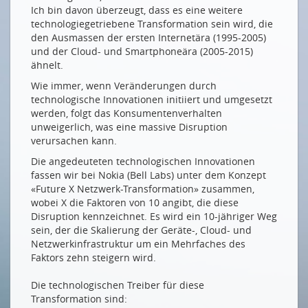
IT-SICHERHEIT
Ich bin davon überzeugt, dass es eine weitere
technologiegetriebene Transformation sein wird, die
Cyber-Hiobsbotschaften verhindern
den Ausmassen der ersten Internetära (1995-2005)
und der Cloud- und Smartphoneära (2005-2015)
Internet-Hygiene
ähnelt.
ASUT-KOLLOQUIUM
Wie immer, wenn Veränderungen durch
technologische Innovationen initiiert und umgesetzt
Mobilität der Zukunft – Die Zeit zum Handeln ist jetzt
werden, folgt das Konsumentenverhalten
SMART ENERGY PARTY
unweigerlich, was eine massive Disruption
verursachen kann.
Das Fest der Energienetze
Die angedeuteten technologischen Innovationen
NEUE MITGLIEDER
fassen wir bei Nokia (Bell Labs) unter dem Konzept
«Future X Netzwerk-Transformation» zusammen,
Bureau Veritas Switzerland AG
wobei X die Faktoren von 10 angibt, die diese
Disruption kennzeichnet. Es wird ein 10-jähriger Weg
EW Höfe AG
sein, der die Skalierung der Geräte-, Cloud- und
Helbling Technik Bern AG
Netzwerkinfrastruktur um ein Mehrfaches des
Faktors zehn steigern wird.
Parametric GmbH
Die technologischen Treiber für diese
Drucken
Transformation sind: