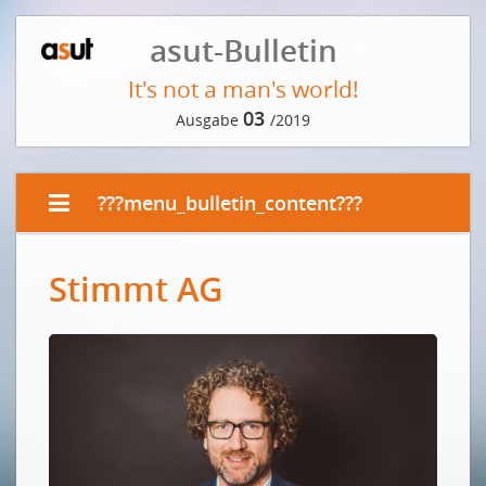
asut-Bulletin
It's not a man's world!
03
Ausgabe
/2019
???menu_bulletin_content???
EDITORIAL
Stimmt AG
Frauen in der ICT – eine gesellschaftspolitische
Notwendigkeit
Les femmes dans l'univers des TIC – une nécessité
socio-politique
ALTE ZÖPFE ABSCHNEIDEN
Vorwort der Redaktion
WORAN LIEGT'S?