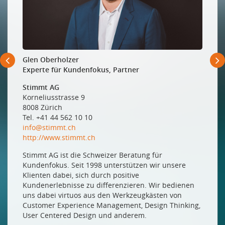
Die Frauen könnten – aber wir machen es ihnen zu
leicht, nicht zu wollen
Les femmes pourraient – mais on accepte trop
facilement qu’elles ne veulent pas
Glen Oberholzer
Informatikerin oder Pflegefachmann?
Experte für Kundenfokus, Partner
Geschlechtersegregation in Ausbildungs- und
Berufsverläufen in der Schweiz
Stimmt AG
Korneliusstrasse 9
WAS GETAN WIRD
8008 Zürich
Tel. +41 44 562 10 10
Begabten Mädchen auf der Spur
info@stimmt.ch
Girl geeks international
http://www.stimmt.ch
ABER BRINGT ES AUCH ETWAS?
Stimmt AG ist die Schweizer Beratung für
Kundenfokus. Seit 1998 unterstützen wir unsere
Frauen und MINT-Förderungsprogramme: verlorene
Klienten dabei, sich durch positive
Liebesmüh?
Kundenerlebnisse zu differenzieren. Wir bedienen
uns dabei virtuos aus den Werkzeugkästen von
WAS FRAUEN DAZU SAGEN
Customer Experience Management, Design Thinking,
Die Headhunterin
User Centered Design und anderem.