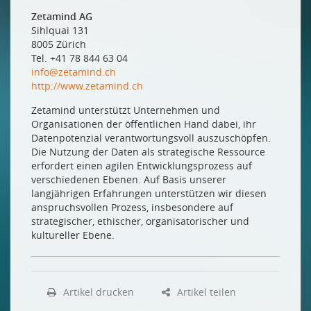
Die Netzwerkerin
Zetamind AG
Die Diversitätsmanagerin
Sihlquai 131
8005 Zürich
Die TecLady
Tel. +41 78 844 63 04
UND ES GIBT SIE DOCH!
info@zetamind.ch
http://www.zetamind.ch
Kein Mangel an talentierten Frauen
Zetamind unterstützt Unternehmen und
NEUE MITGLIEDER
Organisationen der öffentlichen Hand dabei, ihr
Datenpotenzial verantwortungsvoll auszuschöpfen.
bbv Software Services AG
Die Nutzung der Daten als strategische Ressource
DANET Oberwallis AG
erfordert einen agilen Entwicklungsprozess auf
verschiedenen Ebenen. Auf Basis unserer
die werke versorgung wallisellen ag
langjährigen Erfahrungen unterstützen wir diesen
ftth fr AG
anspruchsvollen Prozess, insbesondere auf
strategischer, ethischer, organisatorischer und
Gemeindebetriebe Muri
kultureller Ebene.
Hivemind AG
Red Hat Switzerland
St. Gallisch Appenzellische Kraftwerke AG
Artikel drucken
Artikel teilen