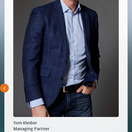
Die Frauen könnten – aber wir machen es ihnen zu
leicht, nicht zu wollen
Les femmes pourraient – mais on accepte trop
facilement qu’elles ne veulent pas
Informatikerin oder Pflegefachmann?
Geschlechtersegregation in Ausbildungs- und
Berufsverläufen in der Schweiz
WAS GETAN WIRD
Begabten Mädchen auf der Spur
Girl geeks international
ABER BRINGT ES AUCH ETWAS?
Frauen und MINT-Förderungsprogramme: verlorene
Liebesmüh?
WAS FRAUEN DAZU SAGEN
Tom Kleiber
Die Headhunterin
Managing Partner