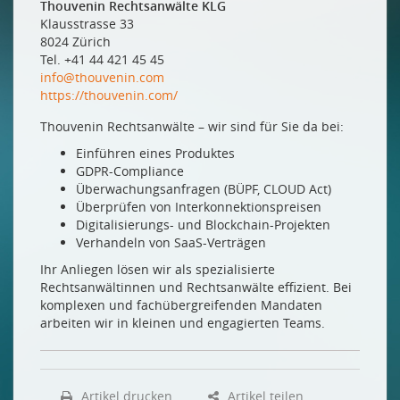
Thouvenin Rechtsanwälte KLG
Die Netzwerkerin
Klausstrasse 33
Die Diversitätsmanagerin
8024 Zürich
Tel. +41 44 421 45 45
Die TecLady
info@thouvenin.com
UND ES GIBT SIE DOCH!
https://thouvenin.com/
Kein Mangel an talentierten Frauen
Thouvenin Rechtsanwälte – wir sind für Sie da bei:
Einführen eines Produktes
NEUE MITGLIEDER
GDPR-Compliance
bbv Software Services AG
Überwachungsanfragen (BÜPF, CLOUD Act)
Überprüfen von Interkonnektionspreisen
DANET Oberwallis AG
Digitalisierungs- und Blockchain-Projekten
die werke versorgung wallisellen ag
Verhandeln von SaaS-Verträgen
ftth fr AG
Ihr Anliegen lösen wir als spezialisierte
Rechtsanwältinnen und Rechtsanwälte effizient. Bei
Gemeindebetriebe Muri
komplexen und fachübergreifenden Mandaten
Hivemind AG
arbeiten wir in kleinen und engagierten Teams.
Red Hat Switzerland
St. Gallisch Appenzellische Kraftwerke AG
Artikel drucken
Artikel teilen