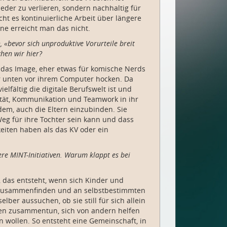
eder zu verlieren, sondern nachhaltig für
cht es kontinuierliche Arbeit über längere
gne erreicht man das nicht.
 «bevor sich unproduktive Vorurteile breit
hen wir hier?
 das Image, eher etwas für komische Nerds
er unten vor ihrem Computer hocken. Da
elfältig die digitale Berufswelt ist und
ität, Kommunikation und Teamwork in ihr
dem, auch die Eltern einzubinden. Sie
eg für ihre Tochter sein kann und dass
iten haben als das KV oder ein
re MINT-Initiativen. Warum klappt es bei
, das entsteht, wenn sich Kinder und
 zusammenfinden und an selbstbestimmten
elber aussuchen, ob sie still für sich allein
ten zusammentun, sich von andern helfen
n wollen. So entsteht eine Gemeinschaft, in