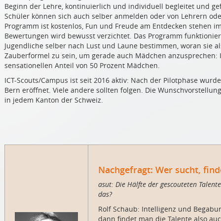
Beginn der Lehre, kontinuierlich und individuell begleitet und ge
Schüler können sich auch selber anmelden oder von Lehrern oder
Programm ist kostenlos, Fun und Freude am Entdecken stehen im 
Bewertungen wird bewusst verzichtet. Das Programm funktioniert
Jugendliche selber nach Lust und Laune bestimmen, woran sie al
Zauberformel zu sein, um gerade auch Mädchen anzusprechen: I
sensationellen Anteil von 50 Prozent Mädchen.
ICT-Scouts/Campus ist seit 2016 aktiv: Nach der Pilotphase wurde
Bern eröffnet. Viele andere sollten folgen. Die Wunschvorstellun
in jedem Kanton der Schweiz.
Nachgefragt: Wer sucht, find
asut: Die Hälfte der gescouteten Talent
das?
Rolf Schaub: Intelligenz und Begabu
dann findet man die Talente also au