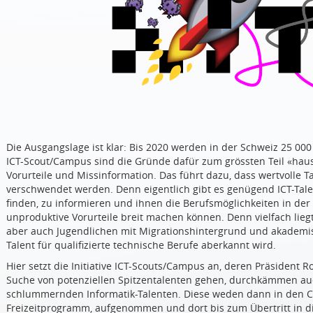
Die Ausgangslage ist klar: Bis 2020 werden in der Schweiz 25 000 
ICT-Scout/Campus sind die Gründe dafür zum grössten Teil «hau
Vorurteile und Missinformation. Das führt dazu, dass wertvolle 
verschwendet werden. Denn eigentlich gibt es genügend ICT-Talen
finden, zu informieren und ihnen die Berufsmöglichkeiten in der 
unproduktive Vorurteile breit machen können. Denn vielfach lieg
aber auch Jugendlichen mit Migrationshintergrund und akademis
Talent für qualifizierte technische Berufe aberkannt wird.
Hier setzt die Initiative ICT-Scouts/Campus an, deren Präsident Ro
Suche von potenziellen Spitzentalenten gehen, durchkämmen au
schlummernden Informatik-Talenten. Diese weden dann in den Ca
Freizeitprogramm, aufgenommen und dort bis zum Übertritt in di