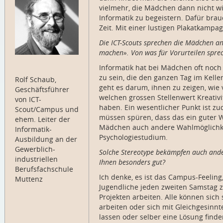
vielmehr, die Mädchen dann nicht wi
Informatik zu begeistern. Dafür brau
Zeit. Mit einer lustigen Plakatkampa
Die ICT-Scouts sprechen die Mädchen an,
machen». Von was für Vorurteilen sprec
Informatik hat bei Mädchen oft noch
zu sein, die den ganzen Tag im Kell
Rolf Schaub,
geht es darum, ihnen zu zeigen, wie vi
Geschäftsführer
welchen grossen Stellenwert Kreativ
von ICT-
haben. Ein wesentlicher Punkt ist zu
Scout/Campus und
müssen spüren, dass das ein guter W
ehem. Leiter der
Mädchen auch andere Wahlmöglichke
Informatik-
Psychologiestudium.
Ausbildung an der
Gewerblich-
Solche Stereotype bekämpfen auch ande
industriellen
Ihnen besonders gut?
Berufsfachschule
Ich denke, es ist das Campus-Feeling
Muttenz
Jugendliche jeden zweiten Samstag
Projekten arbeiten. Alle können sich s
arbeiten oder sich mit Gleichgesinn
lassen oder selber eine Lösung finde