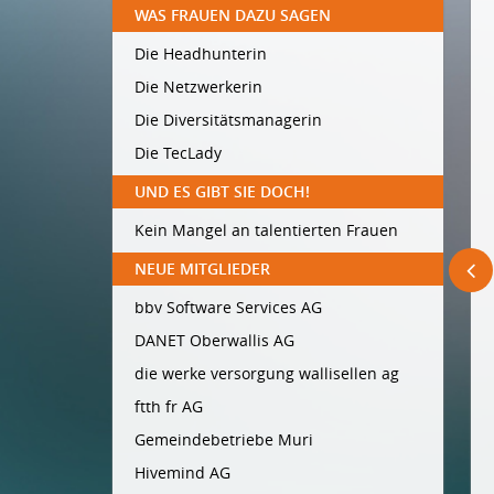
WAS FRAUEN DAZU SAGEN
Die Headhunterin
Die Netzwerkerin
Die Diversitätsmanagerin
Die TecLady
UND ES GIBT SIE DOCH!
Kein Mangel an talentierten Frauen
NEUE MITGLIEDER
bbv Software Services AG
DANET Oberwallis AG
die werke versorgung wallisellen ag
ftth fr AG
Gemeindebetriebe Muri
Hivemind AG