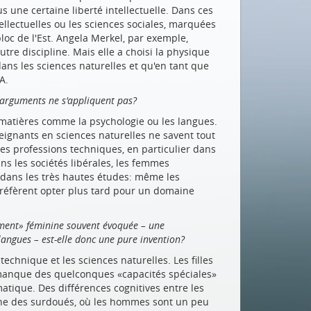
us une certaine liberté intellectuelle. Dans ces
ellectuelles ou les sciences sociales, marquées
loc de l'Est. Angela Merkel, par exemple,
utre discipline. Mais elle a choisi la physique
dans les sciences naturelles et qu'en tant que
A.
 arguments ne s'appliquent pas?
matières comme la psychologie ou les langues.
eignants en sciences naturelles ne savent tout
es professions techniques, en particulier dans
ns les sociétés libérales, les femmes
t dans les très hautes études: même les
réfèrent opter plus tard pour un domaine
uement» féminine souvent évoquée – une
 langues – est-elle donc une pure invention?
technique et les sciences naturelles. Les filles
r manque des quelconques «capacités spéciales»
atique. Des différences cognitives entre les
e des surdoués, où les hommes sont un peu