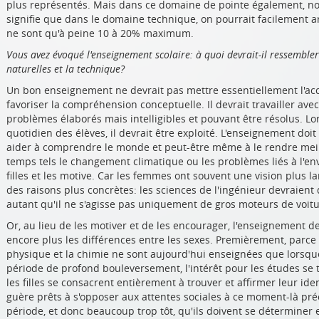
plus représentés. Mais dans ce domaine de pointe également, n
signifie que dans le domaine technique, on pourrait facilement ar
ne sont qu'à peine 10 à 20% maximum.
Vous avez évoqué l'enseignement scolaire: à quoi devrait-il ressembler p
naturelles et la technique?
Un bon enseignement ne devrait pas mettre essentiellement l'acce
favoriser la compréhension conceptuelle. Il devrait travailler ave
problèmes élaborés mais intelligibles et pouvant être résolus. Lo
quotidien des élèves, il devrait être exploité. L'enseignement do
aider à comprendre le monde et peut-être même à le rendre meill
temps tels le changement climatique ou les problèmes liés à l'env
filles et les motive. Car les femmes ont souvent une vision plus 
des raisons plus concrètes: les sciences de l'ingénieur devraient 
autant qu'il ne s'agisse pas uniquement de gros moteurs de voi
Or, au lieu de les motiver et de les encourager, l'enseignement 
encore plus les différences entre les sexes. Premièrement, parce
physique et la chimie ne sont aujourd'hui enseignées que lorsque 
période de profond bouleversement, l'intérêt pour les études se 
les filles se consacrent entièrement à trouver et affirmer leur iden
guère prêts à s'opposer aux attentes sociales à ce moment-là pré
période, et donc beaucoup trop tôt, qu'ils doivent se déterminer 