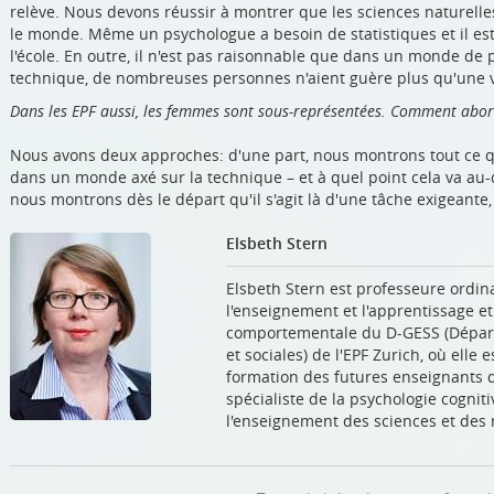
relève. Nous devons réussir à montrer que les sciences naturel
le monde. Même un psychologue a besoin de statistiques et il est 
l'école. En outre, il n'est pas raisonnable que dans un monde de p
technique, de nombreuses personnes n'aient guère plus qu'une v
Dans les EPF aussi, les femmes sont sous-représentées. Comment abo
Nous avons deux approches: d'une part, nous montrons tout ce que
dans un monde axé sur la technique – et à quel point cela va au-de
nous montrons dès le départ qu'il s'agit là d'une tâche exigean
Elsbeth Stern
Elsbeth Stern est professeure ordi
l'enseignement et l'apprentissage et 
comportementale du D-GESS (Départ
et sociales) de l'EPF Zurich, où elle
formation des futures enseignants 
spécialiste de la psychologie cognit
l'enseignement des sciences et de