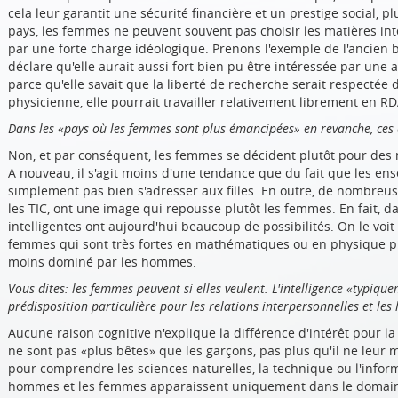
cela leur garantit une sécurité financière et un prestige social, pl
pays, les femmes ne peuvent souvent pas choisir les matières int
par une forte charge idéologique. Prenons l'exemple de l'ancien b
déclare qu'elle aurait aussi fort bien pu être intéressée par une a
parce qu'elle savait que la liberté de recherche serait respectée 
physicienne, elle pourrait travailler relativement librement en RD
Dans les «pays où les femmes sont plus émancipées» en revanche, ces
Non, et par conséquent, les femmes se décident plutôt pour des 
A nouveau, il s'agit moins d'une tendance que du fait que les ens
simplement pas bien s'adresser aux filles. En outre, de nombreus
les TIC, ont une image qui repousse plutôt les femmes. En fait, da
intelligentes ont aujourd'hui beaucoup de possibilités. On le voi
femmes qui sont très fortes en mathématiques ou en physique p
moins dominé par les hommes.
Vous dites: les femmes peuvent si elles veulent. L'intelligence «typiq
prédisposition particulière pour les relations interpersonnelles et les
Aucune raison cognitive n'explique la différence d'intérêt pour la 
ne sont pas «plus bêtes» que les garçons, pas plus qu'il ne leu
pour comprendre les sciences naturelles, la technique ou l'inform
hommes et les femmes apparaissent uniquement dans le domain