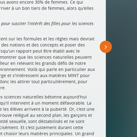
ous avons encore 30% de femmes. Ce qui
river à un bon tiers de femmes, alors qu'elles
our susciter l'intérêt des filles pour les sciences
nt sur les formules et les règles mais devrait
c des notions et des concepts et poser des
rsqu'un rapport peut être établi avec le
it montrer que les sciences naturelles peuvent
eur en relevant les grands défis de notre
ironnement. Voilà qui parle en particulier aux
large et s'intéressent aux matières MINT pour
donc les attirer tout particulièrement, pour
ture.
des sciences naturelles bétonne aujourd'hui
 qu'il intervient à un moment défavorable. La
les élèves arrivent à la puberté. Or, c'est une
trouve relégué au second plan, les garçons et
tité sexuelle, sont déstabilisés et ne sont
cisément. Et c'est justement durant cette
et choisir leurs matières principales. Un grand