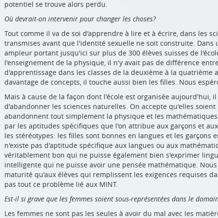
potentiel se trouve alors perdu.
Où devrait-on intervenir pour changer les choses?
Tout comme il va de soi d'apprendre à lire et à écrire, dans les sc
transmises avant que l'identité sexuelle ne soit construite. Dan
ampleur portant jusqu'ici sur plus de 300 élèves suisses de l'éc
l'enseignement de la physique, il n'y avait pas de différence entr
d'apprentissage dans les classes de la deuxième à la quatrième 
davantage de concepts, il touche aussi bien les filles. Nous espé
Mais à cause de la façon dont l'école est organisée aujourd'hui, il 
d'abandonner les sciences naturelles. On accepte qu'elles soient
abandonnent tout simplement la physique et les mathématiques.
par les aptitudes spécifiques que l'on attribue aux garçons et aux
les stéréotypes: les filles sont bonnes en langues et les garçons 
n'existe pas d'aptitude spécifique aux langues ou aux mathématiq
véritablement bon qui ne puisse également bien s'exprimer lingu
intelligente qui ne puisse avoir une pensée mathématique. Nous d
maturité qu'aux élèves qui remplissent les exigences requises da
pas tout ce problème lié aux MINT.
Est-il si grave que les femmes soient sous-représentées dans le doma
Les femmes ne sont pas les seules à avoir du mal avec les matièr