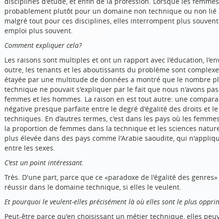
disciplines d'étude, et enfin de la profession. Lorsque les femmes 
probablement plutôt pour un domaine non technique ou non lié au
malgré tout pour ces disciplines, elles interrompent plus souven
emploi plus souvent.
Comment expliquer cela?
Les raisons sont multiples et ont un rapport avec l'éducation, l'e
outre, les tenants et les aboutissants du problème sont complexes.
étayée par une multitude de données a montré que le nombre p
technique ne pouvait s'expliquer par le fait que nous n'avons pas e
femmes et les hommes. La raison en est tout autre: une comparai
négative presque parfaite entre le degré d'égalité des droits et
techniques. En d’autres termes, c'est dans les pays où les fem
la proportion de femmes dans la technique et les sciences naturell
plus élevée dans des pays comme l'Arabie saoudite, qui n'appliqu
entre les sexes.
C'est un point intéressant.
Très. D'une part, parce que ce «paradoxe de l'égalité des genres
réussir dans le domaine technique, si elles le veulent.
Et pourquoi le veulent-elles précisément là où elles sont le plus oppr
Peut-être parce qu'en choisissant un métier technique, elles peu