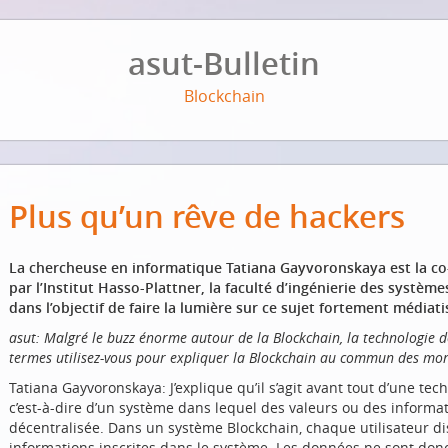
asut-Bulletin
Blockchain
Plus qu’un rêve de hackers
La chercheuse en informatique Tatiana Gayvoronskaya est la co
par l’Institut Hasso-Plattner, la faculté d’ingénierie des système
dans l’objectif de faire la lumière sur ce sujet fortement médiati
asut: Malgré le buzz énorme autour de la Blockchain, la technologie d
termes utilisez-vous pour expliquer la Blockchain au commun des mor
Tatiana Gayvoronskaya: J’explique qu’il s’agit avant tout d’une t
c’est-à-dire d’un système dans lequel des valeurs ou des inform
décentralisée. Dans un système Blockchain, chaque utilisateur d
informations inscrites dans le système. Les données ne sont don