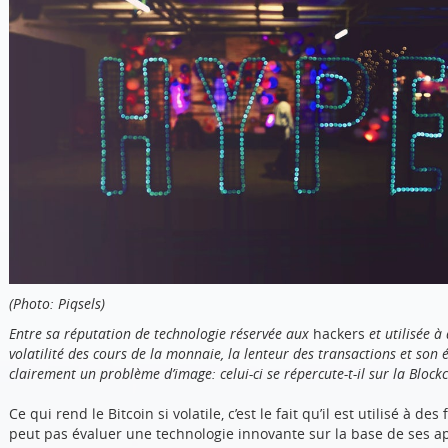
(Photo: Piqsels)
Entre sa réputation de technologie réservée aux
hackers
et utilisée à 
volatilité des cours de la monnaie, la lenteur des transactions et son
clairement un problème d’image: celui-ci se répercute-t-il sur la Block
Ce qui rend le Bitcoin si volatile, c’est le fait qu’il est utilisé à 
peut pas évaluer une technologie innovante sur la base de ses app