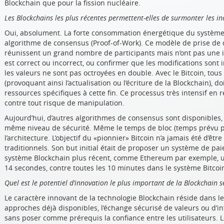
Blockchain que pour la fission nucléaire.
Les Blockchains les plus récentes permettent-elles de surmonter les in
Oui, absolument. La forte consommation énergétique du système 
algorithme de consensus (Proof-of-Work). Ce modèle de prise de 
réunissent un grand nombre de participants mais n’ont pas une i
est correct ou incorrect, ou confirmer que les modifications sont
les valeurs ne sont pas octroyées en double. Avec le Bitcoin, tou
(provoquant ainsi l’actualisation ou l’écriture de la Blockchain), do
ressources spécifiques à cette fin. Ce processus très intensif en
contre tout risque de manipulation.
Aujourd’hui, d’autres algorithmes de consensus sont disponibles,
même niveau de sécurité. Même le temps de bloc (temps prévu po
l’architecture. L’objectif du «pionnier» Bitcoin n’a jamais été d’ê
traditionnels. Son but initial était de proposer un système de pai
système Blockchain plus récent, comme Ethereum par exemple, un
14 secondes, contre toutes les 10 minutes dans le système Bitcoi
Quel est
le potentiel d’innovation le plus important de la Blockchain 
Le caractère innovant de la technologie Blockchain réside dans le
approches déjà disponibles, l’échange sécurisé de valeurs ou d’i
sans poser comme prérequis la confiance entre les utilisateurs. 