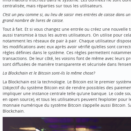
centralisée, mais réparties sur tous les utilisateurs.
C’est un peu comme si, au lieu de saisir mes entrées de caisse dans un
grand nombre de livres de caisse.
Tout à fait. Et si vous changez une entrée ou créez une nouvelle t
aussi transmise à tous les autres utilisateurs. On utilise pour cel
notamment les réseaux de pair à pair. Chaque utilisateur dispose
les modifications avec eux après avoir vérifié qu’elles sont corre
règles définies dans le système. Ces règles permettent notammen
transactions. De leur côté, les voisins font de même avec leurs pro
sont diffusées de manière transparente et sécurisée dans l’ense
La Blockchain et le Bitcoin sont-ils la même chose?
La Blockchain est la technologie. Le Bitcoin est le premier système
L’objectif du système Bitcoin est de rendre possibles des paieme
impliquer une instance centrale telle qu’une banque. Le code sou
en open source), et tous les utilisateurs peuvent l’exploiter pour
monnaie numérique du système Bitcoin s’appelle aussi Bitcoin. Sa
Blockchain.