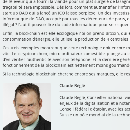
de l’éleveur qui a fourni la viande pour un plat surgelé de lasagne
traçabilité sera impossible. Dès lors, comment authentifier l’inf
start up DAO qui a lancé un ICO laisse perplexe. Un des investis
informatique de DAO, accepté par tous les détenteurs de parts, et
illégal ? Faut-il pouvoir lire du code informatique pour se risquer
Enfin, la blockchain est-elle écologique ? Si on prend Bitcoin, qui 
consommation d’énergie, elle utilise la production de 4 centrales 
Ces trois exemples montrent que cette technologie doit encore mûr
vite. Le «cryptoanchor», micro ordinateur comestible, plongé a
d’en vérifier l’authenticité avec son téléphone. Et la dernière gé
fonctionnement de la blockchain est nettement moins gourmande 
Si la technologie blockchain cherche encore ses marques, elle r
Claude Béglé
Claude Béglé, Conseiller national va
enjeux de la digitalisation et a n
Conseil fédéral d'établir, avec les a
Suisse un pôle mondial de la techno