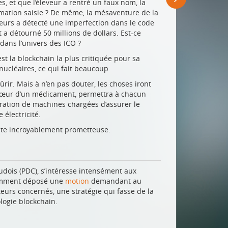
s, et que l’éleveur a rentré un faux nom, la
ormation saisie ? De même, la mésaventure de la
seurs a détecté une imperfection dans le code
 a détourné 50 millions de dollars. Est-ce
 dans l’univers des ICO ?
est la blockchain la plus critiquée pour sa
nucléaires, ce qui fait beaucoup.
ir. Mais à n’en pas douter, les choses iront
u cœur d’un médicament, permettra à chacun
nération de machines chargées d’assurer le
électricité.
este incroyablement prometteuse.
udois (PDC), s’intéresse intensément aux
otamment déposé une
motion
demandant au
cteurs concernés, une stratégie qui fasse de la
logie blockchain.