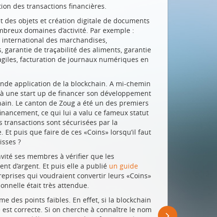
tion des transactions financières.
t des objets et création digitale de documents
breux domaines d’activité. Par exemple :
 international des marchandises,
garantie de traçabilité des aliments, garantie
giles, facturation de journaux numériques en
grande application de la blockchain. A mi-chemin
re à une start up de financer son développement
ain. Le canton de Zoug a été un des premiers
inancement, ce qui lui a valu ce fameux statut
s transactions sont sécurisées par la
 Et puis que faire de ces «Coins» lorsqu’il faut
isses ?
vité ses membres à vérifier que les
nt d’argent. Et puis elle a publié
un guide
eprises qui voudraient convertir leurs «Coins»
onnelle était très attendue.
 des points faibles. En effet, si la blockchain
e est correcte. Si on cherche à connaître le nom