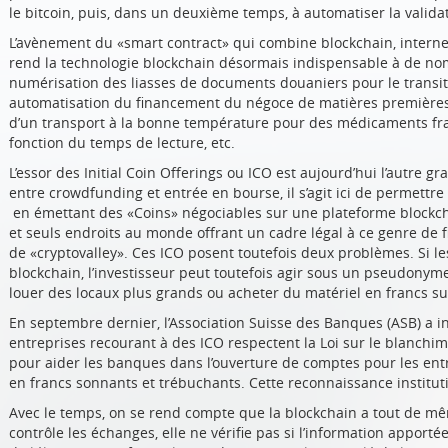
le bitcoin, puis, dans un deuxième temps, à automatiser la valida
L’avènement du «smart contract» qui combine blockchain, interne
rend la technologie blockchain désormais indispensable à de nom
numérisation des liasses de documents douaniers pour le transit
automatisation du financement du négoce de matières premières, 
d’un transport à la bonne température pour des médicaments fra
fonction du temps de lecture, etc.
L’essor des Initial Coin Offerings ou ICO est aujourd’hui l’autre 
entre crowdfunding et entrée en bourse, il s’agit ici de permett
en émettant des «Coins» négociables sur une plateforme blockch
et seuls endroits au monde offrant un cadre légal à ce genre de f
de «cryptovalley». Ces ICO posent toutefois deux problèmes. Si le
blockchain, l’investisseur peut toutefois agir sous un pseudonyme.
louer des locaux plus grands ou acheter du matériel en francs su
En septembre dernier, l’Association Suisse des Banques (ASB) a in
entreprises recourant à des ICO respectent la Loi sur le blanchime
pour aider les banques dans l’ouverture de comptes pour les entr
en francs sonnants et trébuchants. Cette reconnaissance instituti
Avec le temps, on se rend compte que la blockchain a tout de même
contrôle les échanges, elle ne vérifie pas si l’information apporté