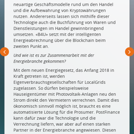
für neue Technologien
neuartige Geschäftsmodelle rund um den Handel
und die Aufbewahrung von Kryptowährungen
Blockchain-Standort stärken mit der Swiss
nutzen. Andererseits lassen sich mithilfe dieser
Blockchain Federation
Technologie auch die Buchführung von Waren und
Eine grosse Zukunft in der Verwaltung
Dienstleistungen im Handel gewinnbringend
umsetzen. «B4U» setzt mit der intelligenten
Promis à un grand avenir au sein de l'administration
Energieabrechnung über die Blockchain beim
WAS SICH VERÄNDERT
zweiten Punkt an.
Und wie ist es zur Zusammenarbeit mit der
Das disruptive Potenzial
Energiebranche gekommen?
Dem «Tiers-Garant» blüht das Ende
Mit dem neuen Energiegesetz, das Anfang 2018 in
Wo die Blockchain auf das Gesetz trifft
Kraft getreten ist, werden
Eigenverbrauchsgesellschaften für LocalGrids
Wer darauf reinfällt, ist selber schuld
zugelassen. So dürfen beispielsweise
SMART ENERGY PARTY
Hauseigentümer mit Photovoltaik-Anlagen neu den
Strom direkt den Vermietern verrechnen. Damit dies
Das Universum und die 200er-Note
ökonomisch sinnvoll möglich ist, braucht es eine
automatisierte Lösung für die Prosumer. PostFinance
kann dafür zwar die Technologie und die
Drucken
Verrechnung liefern, war aber auf einen starken
Impressum
Partner in der Energiebranche angewiesen. Diesen