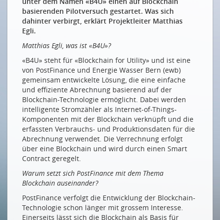
unter dem Namen «B4U» einen auf Blockchain
basierenden Pilotversuch gestartet. Was sich
Viel mehr als eine Hacker-Technologie
dahinter verbirgt, erklärt Projektleiter Matthias
Plus qu’un rêve de hackers
Egli.
DIE GRUNDLAGEN
Matthias Egli, was ist «B4U»?
«B4U» steht für «Blockchain for Utility» und ist eine
Herausforderungen einer boomenden Technologie
von PostFinance und Energie Wasser Bern (ewb)
Les défis d’une technologie en plein essor
gemeinsam entwickelte Lösung, die eine einfache
und effiziente Abrechnung basierend auf der
Acht Missverständnisse über die Blockchain
Blockchain-Technologie ermöglicht. Dabei werden
Blockchain-Glossar
intelligente Stromzähler als Internet-of-Things-
Komponenten mit der Blockchain verknüpft und die
DIE ANWENDUNGEN
erfassten Verbrauchs- und Produktionsdaten für die
Abrechnung verwendet. Die Verrechnung erfolgt
Von A wie Automatisierung bis Z wie
über eine Blockchain und wird durch einen Smart
Zahlungsprozesse
Contract geregelt.
Solarstrom in Echtzeit vom Nachbarn kaufen
Warum setzt sich PostFinance mit dem Thema
Einfache und effiziente Stromabrechnungen
Blockchain auseinander?
BLOCKCHAIN UND DIE SCHWEIZ
PostFinance verfolgt die Entwicklung der Blockchain-
Technologie schon länger mit grossem Interesse.
Wir brauchen mehr Mut, Neugierde und Offenheit
Einerseits lässt sich die Blockchain als Basis für