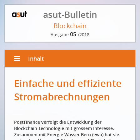
asut-Bulletin
Blockchain
05
Ausgabe
/2018
Inhalt
EDITORIAL
Einfache und effiziente
Die Blockchain institutionalisiert sich und bügelt ihre
Schwächen aus
Stromabrechnungen
La blockchain s’institutionnalise et traque ses
faiblesses
VORWORT DER REDAKTION
PostFinance verfolgt die Entwicklung der
Zeit zu reifen
Blockchain-Technologie mit grossem Interesse.
Zusammen mit Energie Wasser Bern (ewb) hat sie
INTERVIEW