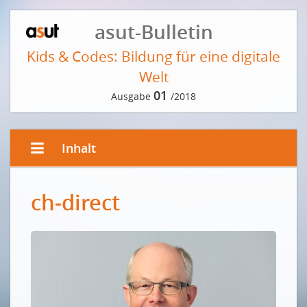
asut-Bulletin
Kids & Codes: Bildung für eine digitale
Welt
01
Ausgabe
/2018
Inhalt
EDITORIAL
ch-direct
Lernen für die digitale Zukunft
Apprendre pour préparer l'avenir numérique
VORWORT DER REDAKTION
Jetzt müssen Lösungen her!
ABRAHAM BERNSTEIN IM GESPRÄCH