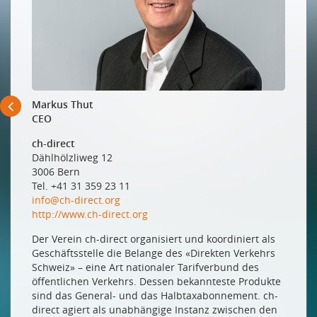
Alle müssen lernen, mit Daten umzugehen
Tout le monde doit apprendre à gérer des données
KINDER, NULLEN UND EINSEN
Vier Thesen zur Jugend 4.0
Markus Thut
UNTERRICHTSFORMEN FÜR EINE DIGITALE WELT
CEO
Wie Menschen und Organisationen in Zukunft
ch-direct
lernen
Dählhölzliweg 12
Lernen und Lehren im digitalen Klassenzimmer
3006 Bern
Tel. +41 31 359 23 11
Der Tsunami, der vielleicht doch nur eine Welle war
info@ch-direct.org
Was bringt der Einsatz von Tablets im Unterricht?
http://www.ch-direct.org
Informatik-Kompetenzen und innovative Lehr-
Der Verein ch-direct organisiert und koordiniert als
Lernszenarien in einer zunehmend digitalen Lebens-
Geschäftsstelle die Belange des «Direkten Verkehrs
und Wirtschaftswelt
Schweiz» – eine Art nationaler Tarifverbund des
öffentlichen Verkehrs. Dessen bekannteste Produkte
AUS DER PRAXIS
sind das General- und das Halbtaxabonnement. ch-
Volksschule: Offen sein für Neues
direct agiert als unabhängige Instanz zwischen den