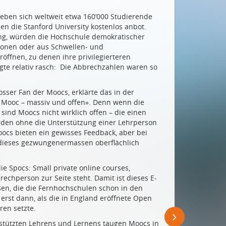
eben sich weltweit etwa 160’000 Studierende
en die Stanford University kostenlos anbot.
ung, würden die Hochschule demokratischer
onen oder aus Schwellen- und
öffnen, zu denen ihre privilegierteren
gte relativ rasch: Die Abbrechzahlen waren so
sser Fan der Moocs, erklärte das in der
i Mooc – massiv und offen». Denn wenn die
ind Moocs nicht wirklich offen – die einen
erden ohne die Unterstützung einer Lehrperson
ocs bieten ein gewisses Feedback, aber bei
dieses gezwungenermassen oberflächlich
ie Spocs: Small private online courses,
echperson zur Seite steht. Damit ist dieses E-
sen, die die Fernhochschulen schon in den
erst dann, als die in England eröffnete Open
ren setzte.
stützten Lehrens und Lernens taugen Moocs in