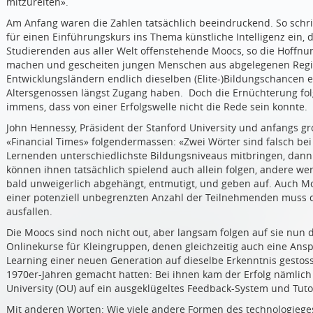
mitzureiten».
Am Anfang waren die Zahlen tatsächlich beeindruckend. So schri
für einen Einführungskurs ins Thema künstliche Intelligenz ein, d
Studierenden aus aller Welt offenstehende Moocs, so die Hoffn
machen und gescheiten jungen Menschen aus abgelegenen Regi
Entwicklungsländern endlich dieselben (Elite-)Bildungschancen er
Altersgenossen längst Zugang haben. Doch die Ernüchterung fol
immens, dass von einer Erfolgswelle nicht die Rede sein konnte.
John Hennessy, Präsident der Stanford University und anfangs gro
«Financial Times» folgendermassen: «Zwei Wörter sind falsch be
Lernenden unterschiedlichste Bildungsniveaus mitbringen, dann s
können ihnen tatsächlich spielend auch allein folgen, andere w
bald unweigerlich abgehängt, entmutigt, und geben auf. Auch Mo
einer potenziell unbegrenzten Anzahl der Teilnehmenden muss 
ausfallen.
Die Moocs sind noch nicht out, aber langsam folgen auf sie nun d
Onlinekurse für Kleingruppen, denen gleichzeitig auch eine Anspr
Learning einer neuen Generation auf dieselbe Erkenntnis gestos
1970er-Jahren gemacht hatten: Bei ihnen kam der Erfolg nämlich 
University (OU) auf ein ausgeklügeltes Feedback-System und Tuto
Mit anderen Worten: Wie viele andere Formen des technologiege