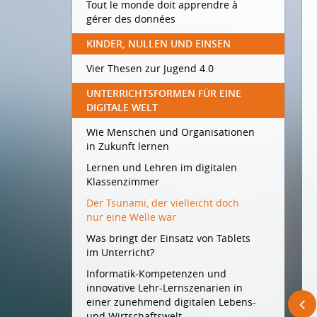
Tout le monde doit apprendre à
gérer des données
KINDER, NULLEN UND EINSEN
Vier Thesen zur Jugend 4.0
UNTERRICHTSFORMEN FÜR EINE
DIGITALE WELT
Wie Menschen und Organisationen
in Zukunft lernen
Lernen und Lehren im digitalen
Klassenzimmer
Der Tsunami, der vielleicht doch
nur eine Welle war
Was bringt der Einsatz von Tablets
im Unterricht?
Informatik-Kompetenzen und
innovative Lehr-Lernszenarien in
einer zunehmend digitalen Lebens-
und Wirtschaftswelt