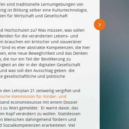
fen sind traditionelle Lernumgebungen von
tig ist Bildung selber eine Kulturtechnologie,
ien für Wirtschaft und Gesellschaft
und Hochschulen zu? Was müssen, was sollen
ldenden für die veränderten Lebens- und
n brauchen ein kritischer und souveräner
 Sind es eher abstrakte Kompetenzen, die hier
ben, eine neue Beweglichkeit und das Denken
, die nur ein Teil der Bevölkerung zu
gkeit an der in der digitalen Gesellschaft
nd was soll den Ausschlag geben: die
 gesellschaftliche und politische
 den Lehrplan 21 zeitweilig vergiftet und
ische Kommission für Kinder- und
erband economiesuisse mit einem Dossier
e
) zu Wort gemeldet: Er warnt davor, das
 im Kopf verändern zu wollen. Stattdessen
ngen Menschen dahingehend fördern und
nd Sozialkompetenzen erarbeiteten. Viel