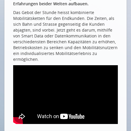
STUDIE
Erfahrungen beider Welten aufbauen.
Wer hat Angst vor dem selbstfahrenden Auto?
Das Gebot der Stunde heisst kombinierte
Mobilitätsketten für den Endkunden. Die Zeiten, als
18. ASUT-KOLLOQUIUM, FACHTAGUNG ASTRA, ITS-CH UND
sich Bahn und Strasse gegenseitig die Kunden
TCS
abjagten, sind vorbei. Jetzt geht es darum, mithilfe
von Smart Data oder Datenkommunikation in den
Wie anonym sind wir noch?
verschiedensten Bereichen Kapazitäten zu erhöhen,
Haben selbstfahrende Autos ein Gewissen?
Betriebskosten zu senken und den Mobilitätsnutzern
ein individualisiertes Mobilitätserlebnis zu
Die Grundlage für die Grundlage
ermöglichen.
Podium: Smarte Daten und Demokratie
Smart Hamburg
Brücken bauen und Gräben zuschütten
Wann kommt der Roboter-Chauffeur?
Die Lektion des Güterverkehrs
KOLLQUIUM – DAS FOTOALBUM
Impressionen