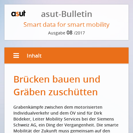
asut-Bulletin
Smart data for smart mobility
08
Ausgabe
/2017
Inhalt
EDITORIAL
Brücken bauen und
Mehr Intelligenz und weniger Beton
Plus d’intelligence et moins de béton
Gräben zuschütten
VORWORT DER REDAKTION
Grabenkämpfe zwischen dem motorisierten
Frei fliessende Daten für frei fliessenden Verkehr
Individualverkehr und dem ÖV sind für Dirk
Des données circulant librement pour garantir un
Bödeker, Leiter Mobility Services bei der Siemens
trafic fluide
Schweiz AG, ein Ding der Vergangenheit. Die smarte
Mobilität der Zukunft muss gemeinsam auf den