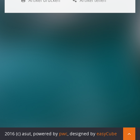
Artikel drucken
Artikel teilen
STUDIE
Wer hat Angst vor dem selbstfahrenden Auto?
18. ASUT-KOLLOQUIUM, FACHTAGUNG ASTRA, ITS-CH UND
TCS
Wie anonym sind wir noch?
Haben selbstfahrende Autos ein Gewissen?
Die Grundlage für die Grundlage
Podium: Smarte Daten und Demokratie
Smart Hamburg
Brücken bauen und Gräben zuschütten
Wann kommt der Roboter-Chauffeur?
Die Lektion des Güterverkehrs
KOLLQUIUM – DAS FOTOALBUM
Impressionen
2016 (c) asut, powered by
pwc
, designed by
easyCube