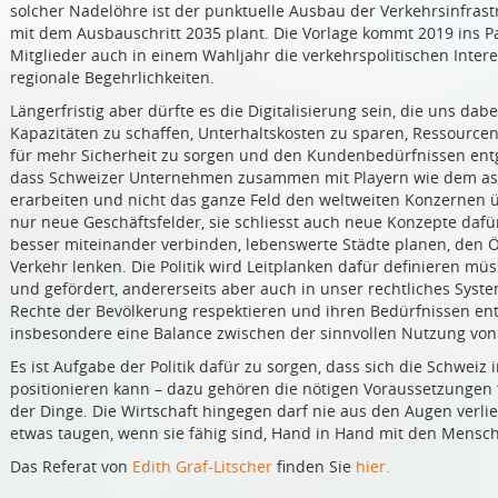
solcher Nadelöhre ist der punktuelle Ausbau der Verkehrsinfras
mit dem Ausbauschritt 2035 plant. Die Vorlage kommt 2019 ins Pa
Mitglieder auch in einem Wahljahr die verkehrspolitischen Inte
regionale Begehrlichkeiten.
Längerfristig aber dürfte es die Digitalisierung sein, die uns dab
Kapazitäten zu schaffen, Unterhaltskosten zu sparen, Ressourcen
für mehr Sicherheit zu sorgen und den Kundenbedürfnissen ent
dass Schweizer Unternehmen zusammen mit Playern wie dem as
erarbeiten und nicht das ganze Feld den weltweiten Konzernen üb
nur neue Geschäftsfelder, sie schliesst auch neue Konzepte dafü
besser miteinander verbinden, lebenswerte Städte planen, den 
Verkehr lenken. Die Politik wird Leitplanken dafür definieren mü
und gefördert, andererseits aber auch in unser rechtliches Syst
Rechte der Bevölkerung respektieren und ihren Bedürfnissen en
insbesondere eine Balance zwischen der sinnvollen Nutzung von
Es ist Aufgabe der Politik dafür zu sorgen, dass sich die Schweiz 
positionieren kann – dazu gehören die nötigen Voraussetzungen f
der Dinge. Die Wirtschaft hingegen darf nie aus den Augen verli
etwas taugen, wenn sie fähig sind, Hand in Hand mit den Mensch
Das Referat von
Edith Graf-Litscher
finden Sie
hier.