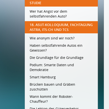
STUDIE
Wer hat Angst vor dem
selbstfahrenden Auto?
18. ASUT-KOLLOQUIUM, FACHTAGUNG
ASTRA, ITS-CH UND TCS
Wie anonym sind wir noch?
Haben selbstfahrende Autos ein
Gewissen?
Die Grundlage für die Grundlage
Podium: Smarte Daten und
Demokratie
Smart Hamburg
Brücken bauen und Gräben
zuschütten
Wann kommt der Roboter-
Chauffeur?
Die Lektion des Güterverkehrs