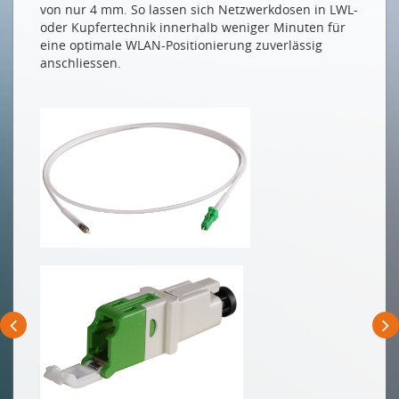
ICT-INFRASTRUKTUR
von nur 4 mm. So lassen sich Netzwerkdosen in LWL-
oder Kupfertechnik innerhalb weniger Minuten für
Optimale WLAN-Positionierung mit
eine optimale WLAN-Positionierung zuverlässig
vorkonfektionierten Kabelkits
anschliessen.
Mehrfachnutzung von Glasfasern
NEUE MITGLIEDER
Almatec AG
Drucken
Impressum