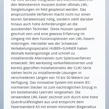
den Wohnbereich mussten bisher oftmals LWL-
«Die Energiebranche muss sich öffnen»
Steigleitungen im Feld gespleisst werden. Das
«Le secteur de l’énergie doit s’ouvrir»
anspruchsvolle Verfahren macht nicht nur einen
teuren Geräteeinsatz nötig, sondern stellt darüber
SMART ENERGY PARTY
hinaus auch hohe Anforderungen an die
ausübenden Techniker. Diese müssen speziell
Woher der Wind weht…
geschult sein und eine gewisse Erfahrung im
Umgang mit dem Fusionsspleissen von LWL-Fasern
UM WAS ES GEHT
mitbringen. Hersteller wie der Schweizer
Digitalisierung der Strombranche – weiter als man
Verkabelungsspezialist HUBER+SUHNER haben
meint
deshalb kostengünstige und schnell zu
installierende Alternativen zum Spleissverfahren
Weniger Strom, mehr Effizienz in Serverräumen und
entwickelt. Mit werkseitig vorkonfektionierten und
Rechenzentren
bereits geprüften Installationskits der CLIK!-Serie
stehen leicht zu installierende Lösungen in
WAS SICH TUT
verschiedenen Längen von 10 bis 50 Metern zur
BKW: Gezielte Digitalisierung erhält die
Verfügung. Das innovative System mit einem IEC-
Wettbewerbsfähigkeit
normierten Stecker ist zum nachträglichen Einzug in
ein bestehendes Leerrohr vorgesehen. Die
Alpiq: Es kommen riesige Veränderungen auf uns zu
verwendete LWL-Faser zeichnet sich durch eine hohe
St. Gallen auf dem Weg in die digitale Zukunft
Querdruckfestigkeit aus und entspricht dem
Faserstandard A3 mit einem minimalen Biegeradius