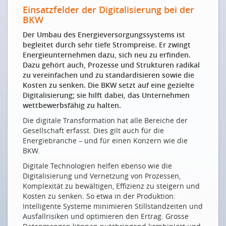
Einsatzfelder der Digitalisierung bei der
«Die Energiebranche muss sich öffnen»
BKW
«Le secteur de l’énergie doit s’ouvrir»
Der Umbau des Energieversorgungssystems ist
begleitet durch sehr tiefe Strompreise. Er zwingt
SMART ENERGY PARTY
Energie­unternehmen dazu, sich neu zu erfinden.
Woher der Wind weht…
Dazu gehört auch, Prozesse und Strukturen radikal
zu vereinfachen und zu standardisieren sowie die
UM WAS ES GEHT
Kosten zu senken. Die BKW setzt auf eine gezielte
Digitalisierung; sie hilft dabei, das Unternehmen
Digitalisierung der Strombranche – weiter als man
wettbewerbsfähig zu halten
.
meint
Die digitale Transformation hat alle Bereiche der
Weniger Strom, mehr Effizienz in Serverräumen und
Gesellschaft erfasst. Dies gilt auch für die
Rechenzentren
Energiebranche – und für einen Konzern wie die
BKW.
WAS SICH TUT
Digitale Technologien helfen ebenso wie die
BKW: Gezielte Digitalisierung erhält die
Digitalisierung und Vernetzung von Prozessen,
Wettbewerbsfähigkeit
Komplexität zu bewältigen, Effizienz zu steigern und
Alpiq: Es kommen riesige Veränderungen auf uns zu
Kosten zu senken. So etwa in der Produktion:
Intelligente Systeme minimieren Stillstandzeiten und
St. Gallen auf dem Weg in die digitale Zukunft
Ausfallrisiken und optimieren den Ertrag. Grosse