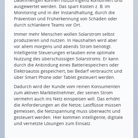
Datenmengen können nutzbringend kombiniert und
ICT-INFRASTRUKTUR
ausgewertet werden. Das spart Kosten z. B. im
Optimale WLAN-Positionierung mit
Monitoring und in der Instandhaltung, durch die
vorkonfektionierten Kabelkits
Prävention und Früherkennung von Schäden oder
durch schlankere Teams vor Ort.
Mehrfachnutzung von Glasfasern
Immer mehr Menschen wollen Solarstrom selbst
NEUE MITGLIEDER
produzieren und nutzen. In Haushalten wird aber
vor allem morgens und abends Strom benötigt.
Almatec AG
Intelligente Steuerungen erlauben eine optimale
Nutzung des überschüssigen Solarstroms: Er kann
Drucken
durch die Anbindung eines Batteriespeichers oder
Impressum
Elektroautos gespeichert, bei Bedarf verbraucht und
über Smart Phone oder Tablet gesteuert werden.
Dadurch wird der Kunde vom reinen Konsumenten
zum aktiven Marktteilnehmer, der seinen Strom
vermehrt auch ins Netz einspeisen will. Das erhöht
die Anforderungen an die Netze; Lastflüsse müssen
gemessen, die Netzspannung muss überwacht und
gesteuert werden. Hier kommen intelligente, digitale
und vernetzte Lösungen zum Einsatz.