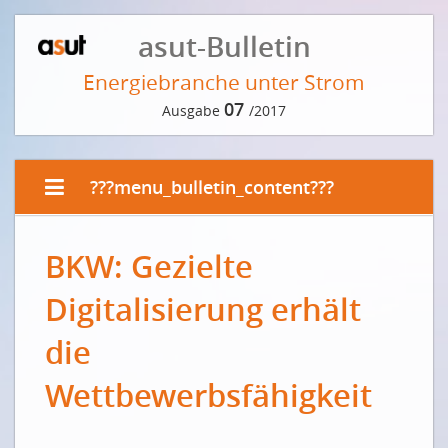
asut-Bulletin
Energiebranche unter Strom
07
Ausgabe
/2017
???menu_bulletin_content???
EDITORIAL
BKW: Gezielte
Die Digitalisierung findet mit oder ohne
Strombranche statt!
Digitalisierung erhält
La numérisation n’attendra pas le secteur de
l’électricité !
die
VORWORT DER REDAKTION
Wettbewerbsfähigkeit
Den Schulterschluss wagen
INTERVIEW