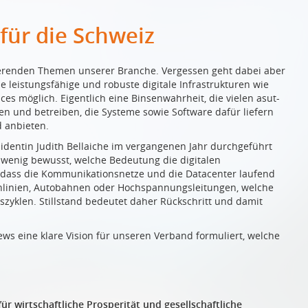
 für die Schweiz
nierenden Themen unserer Branche. Vergessen geht dabei aber
leistungsfähige und robuste digitale Infrastrukturen wie
es möglich. Eigentlich eine Binsenwahrheit, die vielen asut-
uen und betreiben, die Systeme sowie Software dafür liefern
d anbieten.
sidentin Judith Bellaiche im vergangenen Jahr durchgeführt
zu wenig bewusst, welche Bedeutung die digitalen
, dass die Kommunikationsnetze und die Datacenter laufend
nlinien, Autobahnen oder Hochspannungsleitungen, welche
nszyklen. Stillstand bedeutet daher Rückschritt und damit
ws eine klare Vision für unseren Verband formuliert, welche
ür wirtschaftliche Prosperität und gesellschaftliche