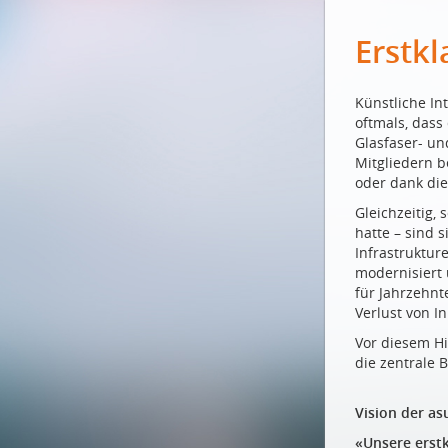
Erstkl
Künstliche In
oftmals, dass
Glasfaser- un
Mitgliedern b
oder dank die
Gleichzeitig,
hatte – sind 
Infrastruktur
modernisiert
für Jahrzehnt
Verlust von I
Vor diesem Hi
die zentrale 
Vision der as
«Unsere erstk