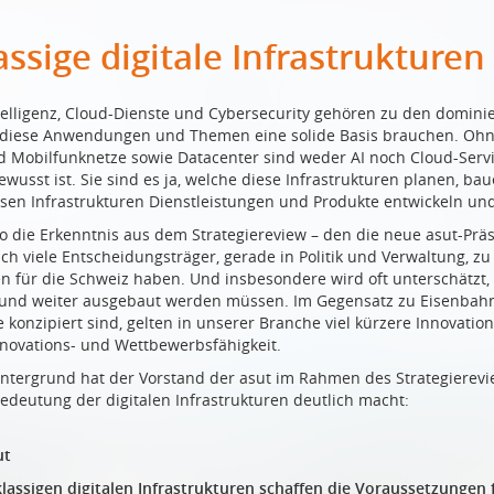
assige digitale Infrastrukturen
telligenz, Cloud-Dienste und Cybersecurity gehören zu den domi
 diese Anwendungen und Themen eine solide Basis brauchen. Ohne 
d Mobilfunknetze sowie Datacenter sind weder AI noch Cloud-Servic
ewusst ist. Sie sind es ja, welche diese Infrastrukturen planen, ba
sen Infrastrukturen Dienstleistungen und Produkte entwickeln un
 so die Erkenntnis aus dem Strategiereview – den die neue asut-Prä
sich viele Entscheidungsträger, gerade in Politik und Verwaltung, 
en für die Schweiz haben. Und insbesondere wird oft unterschätzt
 und weiter ausgebaut werden müssen. Im Gegensatz zu Eisenbah
e konzipiert sind, gelten in unserer Branche viel kürzere Innovatio
nnovations- und Wettbewerbsfähigkeit.
ntergrund hat der Vorstand der asut im Rahmen des Strategierevie
Bedeutung der digitalen Infrastrukturen deutlich macht:
ut
lassigen digitalen Infrastrukturen schaffen die Voraussetzungen f