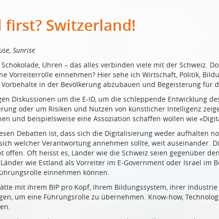
l first? Switzerland!
se, Sunrise
 Schokolade, Uhren – das alles verbinden viele mit der Schweiz. D
e Vorreiterrolle einnehmen? Hier sehe ich Wirtschaft, Politik, Bild
Vorbehalte in der Bevölkerung abzubauen und Begeisterung für die
gen Diskussionen um die E-ID, um die schleppende Entwicklung des
erung oder um Risiken und Nutzen von künstlicher Intelligenz zeige
en und beispielsweise eine Assoziation schaffen wollen wie «Digital
esen Debatten ist, dass sich die Digitalisierung weder aufhalten n
sich welcher Verantwortung annehmen sollte, weit auseinander. Di
eibt offen. Oft heisst es, Länder wie die Schweiz seien gegenüber d
Länder wie Estland als Vorreiter im E-Government oder Israel im B
Führungsrolle einnehmen können.
ätte mit ihrem BIP pro Kopf, ihrem Bildungssystem, ihrer Industrie
en, um eine Führungsrolle zu übernehmen. Know-how, Technologien, 
en.