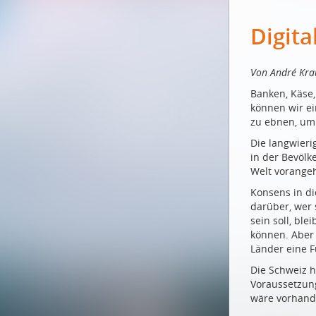
Digita
Von André Krau
Banken, Käse,
können wir ein
zu ebnen, um 
Die langwieri
in der Bevölk
Welt vorangeh
Konsens in di
darüber, wer 
sein soll, bl
können. Aber 
Länder eine 
Die Schweiz h
Voraussetzung
wäre vorhand