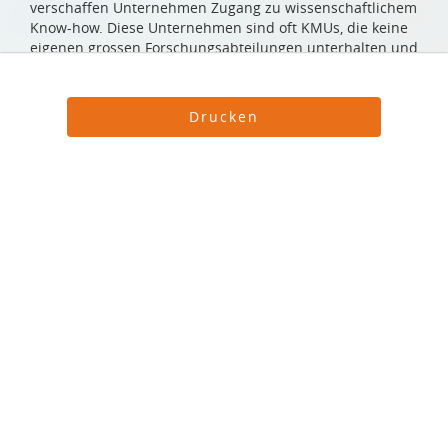
verschaffen Unternehmen Zugang zu wissenschaftlichem
Know-how. Diese Unternehmen sind oft KMUs, die keine
eigenen grossen Forschungsabteilungen unterhalten und
auf das Wissen angewiesen sind, das an Hochschulen
und in Forschungsintituten vorhanden ist. Unser
wichtigstes Förderinstrument sind die
Drucken
Innovation baut auf
Innovationsprojekte. Nehmen wir mal an, ein
Unternehmen möchte einen treppensteigenden Rollstuhl
Kooperation
bauen. Für das wissenschaftliche Know-how sucht es
sich einen Forschungspartner an einer Hochschule oder
einer Forschungsinstitution oder vielleicht auch mehrere
Interview mit Annalise Eggimann, Innosuisse
mit verschiedenen fachlichen Ausrichtungen. Zusammen
geben sie dann ein Projekt ein. Wir finanzieren den
Innosuisse, die Förderagentur des Bundes,
Forschungsteil, das Unternehmen kommt für seine
unterstützt die Zusammenarbeit
eigenen Kosten selbst auf, kann aber nachher natürlich
von Forschungsinstitutionen und Unternehmen. Warum
die Resultate nutzen, das Gerät auf den Markt bringen
sie solche Kooperationen als Kernstück neuartiger
und hat im Idealfall Erfolg damit. Das geschieht alles
Lösungen sieht, erklärte Annalise Eggimann, CEO von
bottom-up, d.h. Innosuisse gibt keine Themen vor. Wir
Innosuisse, an der diesjährigen DACH-
sind deshalb sehr breit unterwegs und decken das
Mobilitätskonferenz*. Im Folgenden einige
gesamte Disziplinenspektrum ab, von technologischer bis
Kernaussagen sowie das integrale Gespräch zum
zu sozialer Innovation.
Nachhören. Die Fragen stellte Barbara Josef.
Jetzt hat die Schweiz natürlich auch ein Interesse daran,
asut: Innovation kann man nicht einfach verordnen. Wie läuft