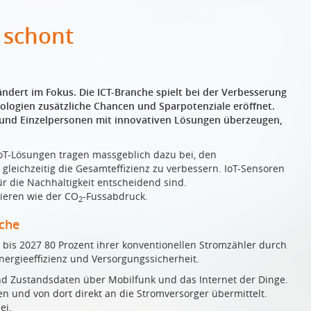
 schont
ndert im Fokus. Die ICT-Branche spielt bei der Verbesserung
nologien zusätzliche Chancen und Sparpotenziale eröffnet.
 und Einzelpersonen mit innovativen Lösungen überzeugen,
 IoT-Lösungen tragen massgeblich dazu bei, den
eichzeitig die Gesamteffizienz zu verbessern. IoT-Sensoren
 die Nachhaltigkeit entscheidend sind.
ieren wie der CO
-Fussabdruck.
2
nche
t, bis 2027 80 Prozent ihrer konventionellen Stromzähler durch
Energieeffizienz und Versorgungssicherheit.
d Zustandsdaten über Mobilfunk und das Internet der Dinge.
n und von dort direkt an die Stromversorger übermittelt.
ei.