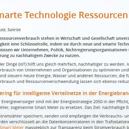
marte Technologie Ressourcen
se, Sunrise
ssourcenverbrauch stehen in Wirtschaft und Gesellschaft unverä
gkeit eine Schlüsselrolle, indem sie durch neue und smarte Tech
müssen wir Unternehmen, Politik, Nichtregierungsorganisationen
ierung zu nachhaltigem Zwecke zu nutzen.
der Dinge (IoT) hilft uns gleich mehrfach, nachhaltiger zu werden.
brauch von Unternehmen und Organisationen zu optimieren und gl
d steuern heute Energie, Wasser und anderen Ressourcen, die für
rbrauch und Ressourcenverschwendung lassen sich ebenso reduz
ring für intelligente Verteilnetze in der Energiebra
 Energieversorger sind mit der Energiestrategie 2050 in der Pflich
Zähler, sogenannte Smart Meter zu ersetzen. Das Ziel: nachhaltige 
Stromzähler speichern, senden und empfangen die Verbrauchs- un
den verschlüsselt an die Datenkonzentratoren in den Trafostatione
Smart Meter
massgeblich zur Transparenz beim Stromverbrauch b