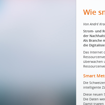
Wie s
Von André Krau
Strom- und Re
der Nachhalti
Als Branche 
die Digitalis
Das Internet 
Ressourcenver
überwachen un
Ressourcenve
Smart Mete
Die Schweizer
intelligente 
Diese neuen 
Die Daten wer
Damit tragen