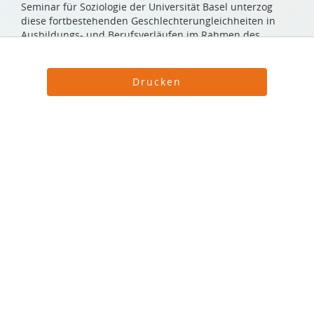
Seminar für Soziologie der Universität Basel unterzog
diese fortbestehenden Geschlechterungleichheiten in
Ausbildungs- und Berufsverläufen im Rahmen des
Nationalen Forschungsprogramms 60 «Gleichstellung der
Geschlechter» einer detaillierten Analyse. Dabei wurden
eine Reihe von Mechanismen entdeckt, die für die
Drucken
Informatikerin oder
fortbestehende horizontale Geschlechtersegregation in
der Berufswelt verantwortlich sind.
Pflegefachmann?
Worin liegt die ausgeprägte Geschlechtersegregation im
Schweizerischen Ausbildungs- und Berufssystem
Geschlechtersegregation
begründet? Und warum erweist sie sich als so
ausgesprochen persistent? Um Aufschluss über diese
in Ausbildungs- und
Fragen zu erhalten, untersuchte die Forschungsgruppe
gegenwärtige geschlechtsspezifische Ausbildungs- und
Berufsverläufen in der
Berufsverläufe junger Frauen und Männer in der
Schweiz. Dazu kombinierte das Basler Forschungsteam
Schweiz
quantitative und qualitative Forschungsmethoden: Für
die quantitativen Analysen wurde der Datensatz der
TREE-Studie (Transition von der Erstausbildung ins
Im europäischen Vergleich verlaufen Ausbildungs- und
Erwerbsleben) verwendet. Die TREE-Studie (
www.tree-
Berufsbiografien in der Schweiz noch immer besonders
ch.ch
) ist die erste repräsentative nationale
ausgeprägt in geschlechtstypischen Bahnen. Auch heute
Längsschnittuntersuchung zum Übergang Jugendlicher