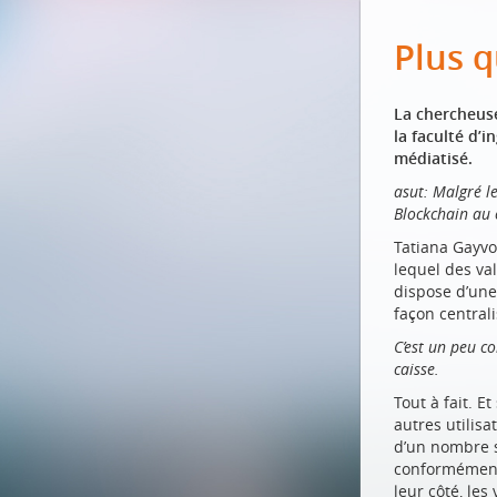
Plus q
La chercheuse
la faculté d’i
médiatisé.
asut: Malgré l
Blockchain au
Tatiana Gayvo
lequel des va
dispose d’une
façon centrali
C’est un peu c
caisse.
Tout à fait. E
autres utilis
d’un nombre sp
conformément 
leur côté, les