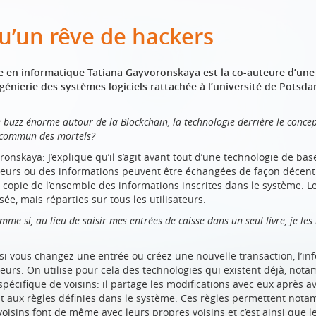
u’un rêve de hackers
 en informatique Tatiana Gayvoronskaya est la co-auteure d’une é
ngénierie des systèmes logiciels rattachée à l’université de Potsda
e buzz énorme autour de la Blockchain, la technologie derrière le concep
 commun des mortels?
ronskaya: J’explique qu’il s’agit avant tout d’une technologie de ba
leurs ou des informations peuvent être échangées de façon décentr
 copie de l’ensemble des informations inscrites dans le système. 
sée, mais réparties sur tous les utilisateurs.
omme si, au lieu de saisir mes entrées de caisse dans un seul livre, je 
t si vous changez une entrée ou créez une nouvelle transaction, l’i
ateurs. On utilise pour cela des technologies qui existent déjà, not
écifique de voisins: il partage les modifications avec eux après avoi
aux règles définies dans le système. Ces règles permettent notam
 voisins font de même avec leurs propres voisins et c’est ainsi que