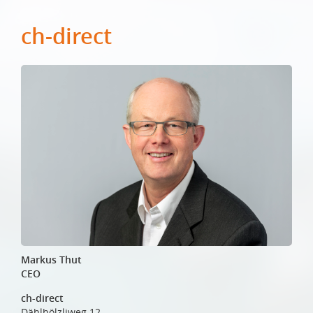
ch-direct
Markus Thut
CEO
ch-direct
Dählhölzliweg 12