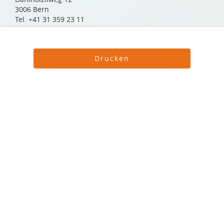
3006 Bern
Tel. +41 31 359 23 11
info@ch-direct.org
http://www.ch-direct.org
Der Verein ch-direct organisiert und koordiniert als
Drucken
ch-direct
Geschäftsstelle die Belange des «Direkten Verkehrs
Schweiz» – eine Art nationaler Tarifverbund des
öffentlichen Verkehrs. Dessen bekannteste Produkte sind
das General- und das Halbtaxabonnement. ch-direct
agiert als unabhängige Instanz zwischen den
Transportunternehmen und ist zuständig für
unternehmensübergreifende Themen wie Tarife, Vertrieb
oder die Verteilung von Einnahmen und Kosten.